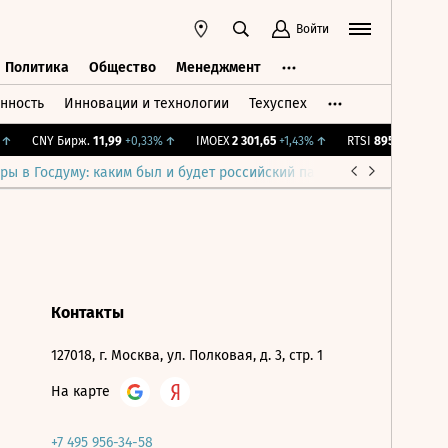
Войти
Политика
Общество
Менеджмент
нность
Инновации и технологии
Техуспех
ть
Политика
Общество
Менеджмент
↑
CNY Бирж.
11,99
+0,33%
↑
IMOEX
2 301,65
+1,43%
↑
RTSI
895,93
+1,68%
ры в Госдуму: каким был и будет российский парламент
Война н
Контакты
127018, г. Москва, ул. Полковая, д. 3, стр. 1
На карте
+7 495 956-34-58