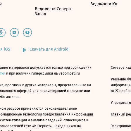
ьс
Ведомости Юг
Ведомости Северо-
Запад
я iOS
Скачать для Android
ание материалов допускается только при соблюдении
Сетевое изд
атки
и при наличии гиперссылки на vedomosti.ru
Решение Фе
ка, прогнозы и другие материалы, представленные на
информацио
 являются офертой или рекомендацией к покупке или
от 27 ноября
ибо активов.
Учредитель
ном ресурсе применяются рекомендательные
ормационные технологии предоставления информации
Главный ре
 систематизации и анализа сведений, относящихся к
ользователей сети «Интернет», находящихся на
Электронна