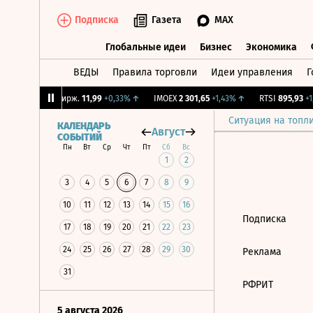
Подписка
Газета
MAX
Глобальные идеи
Бизнес
Экономика
ВЕДЫ
Правила торговли
Идеи управления
Г
Глобальные идеи
Бизнес
Экономик
69%
↑
CNY Бирж.
11,99
+0,33%
↑
IMOEX
2 301,65
+1,43%
↑
RTSI
895,93
+1,
Ситуация на топл
КАЛЕНДАРЬ
Август
СОБЫТИЙ
Пн
Вт
Ср
Чт
Пт
Сб
Вс
1
2
3
4
5
6
7
8
9
10
11
12
13
14
15
16
Подписка
17
18
19
20
21
22
23
24
25
26
27
28
29
30
Реклама
31
РФРИТ
5 августа 2026