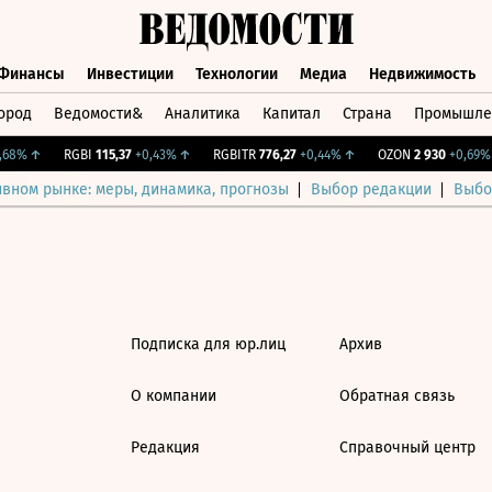
Финансы
Инвестиции
Технологии
Медиа
Недвижимость
ород
Ведомости&
Аналитика
Капитал
Страна
Промышле
а
Финансы
Инвестиции
Технологии
Медиа
Недвижимос
68%
↑
RGBI
115,37
+0,43%
↑
RGBITR
776,27
+0,44%
↑
OZON
2 930
+0,69%
ивном рынке: меры, динамика, прогнозы
Выбор редакции
Выбо
Подписка для юр.лиц
Архив
О компании
Обратная связь
Редакция
Справочный центр