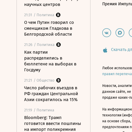
Премия Импул
научных центров
21:31
/ Политика
О чем Путин говорил со
сменщиком Гладкова в
Белгородской области
21:26
/ Политика
Скачать дл
Как партии
распределились в
бюллетене на выборах в
Любое использов
Госдуму
правил перепеч
21:21
/ Общество
Новости, аналити
Число рабочих въездов в
данном сайте, не
РФ граждан Центральной
продаже каких-л
Азии сократилось на 15%
На информацион
21:19
/ Политика
технологии (инф
Bloomberg: Трамп
на основе сбора,
готовится ввести пошлины
предпочтениям п
на импорт поликремния