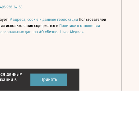
 495 956-34-58
ьзует
IP адреса, cookie и данные геолокации
Пользователей
овия использования содержатся в
Политике в отношении
персональных данных АО «Бизнес Ньюс Медиа»
ься данным
Принять
изации в