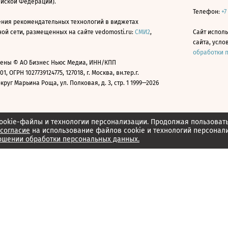
ийской Федерации).
Телефон:
+7
ния рекомендательных технологий в виджетах
й сети, размещенных на сайте vedomosti.ru:
СМИ2
,
Сайт испол
сайта, усл
обработки 
ены © АО Бизнес Ньюс Медиа, ИНН/КПП
01, ОГРН 1027739124775, 127018, г. Москва, вн.тер.г.
уг Марьина Роща, ул. Полковая, д. 3, стр. 1 1999—2026
ookie-файлы и технологии персонализации. Продолжая пользоват
согласие
на использование файлов cookie и технологий персонал
ошении обработки персональных данных.