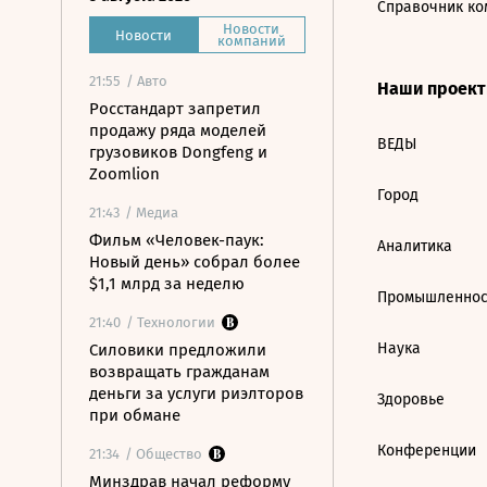
Справочник ко
Новости
Новости
компаний
21:55
/ Авто
Наши проек
Росстандарт запретил
продажу ряда моделей
ВЕДЫ
грузовиков Dongfeng и
Zoomlion
Город
21:43
/ Медиа
Фильм «Человек-паук:
Аналитика
Новый день» собрал более
$1,1 млрд за неделю
Промышленнос
21:40
/ Технологии
Наука
Силовики предложили
возвращать гражданам
деньги за услуги риэлторов
Здоровье
при обмане
Конференции
21:34
/ Общество
Минздрав начал реформу