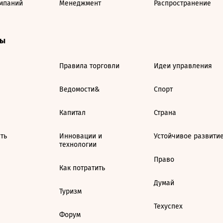
мпаний
Менеджмент
Распространение
ты
Правила торговли
Идеи управления
Ведомости&
Спорт
Капитал
Страна
ть
Инновации и
Устойчивое развити
технологии
Право
Как потратить
Думай
Туризм
Техуспех
Форум