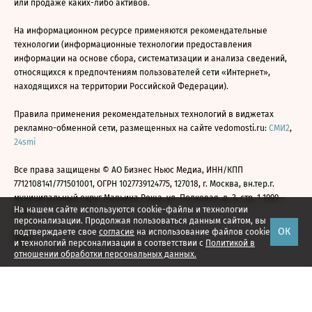
или продаже каких-либо активов.
На информационном ресурсе применяются рекомендательные
технологии (информационные технологии предоставления
информации на основе сбора, систематизации и анализа сведений,
относящихся к предпочтениям пользователей сети «Интернет»,
находящихся на территории Российской Федерации).
Правила применения рекомендательных технологий в виджетах
рекламно-обменной сети, размещенных на сайте vedomosti.ru:
СМИ2
,
24smi
Все права защищены © АО Бизнес Ньюс Медиа, ИНН/КПП
7712108141/771501001, ОГРН 1027739124775, 127018, г. Москва, вн.тер.г.
муниципальный округ Марьина Роща, ул. Полковая, д. 3, стр. 1 1999—
На нашем сайте используются cookie-файлы и технологии
2026
персонализации. Продолжая пользоваться данным сайтом, вы
ОК
подтверждаете свое
согласие
на использование файлов cookie
и технологий персонализации в соответствии с
Политикой в
отношении обработки персональных данных.