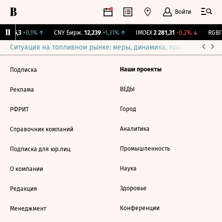
Войти
BI
115,3
+0,1%
↑
CNY Бирж.
12,239
+1,31%
↑
IMOEX
2 281,31
-0,2%
↓
RGBIT
Ситуация на топливном рынке: меры, динамика, прогнозы
Выб
Наши проекты
Подписка
ВЕДЫ
Реклама
Город
РФРИТ
Аналитика
Справочник компаний
Промышленность
Подписка для юр.лиц
Наука
О компании
Здоровье
Редакция
Конференции
Менеджмент