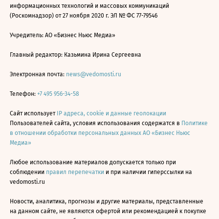
информационных технологий и массовых коммуникаций
(Роскомнадзор) от 27 ноября 2020 г. ЭЛ № ФС 77-79546
Учредитель: АО «Бизнес Ньюс Медиа»
Главный редактор: Казьмина Ирина Сергеевна
Электронная почта:
news@vedomosti.ru
Телефон:
+7 495 956-34-58
Сайт использует
IP адреса, cookie и данные геолокации
Пользователей сайта, условия использования содержатся в
Политике
в отношении обработки персональных данных АО «Бизнес Ньюс
Медиа»
Любое использование материалов допускается только при
соблюдении
правил перепечатки
и при наличии гиперссылки на
vedomosti.ru
Новости, аналитика, прогнозы и другие материалы, представленные
на данном сайте, не являются офертой или рекомендацией к покупке