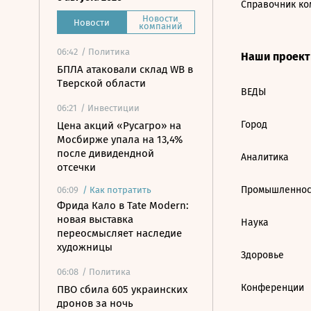
Справочник ко
Новости
Новости
компаний
06:42
/ Политика
Наши проек
БПЛА атаковали склад WB в
Тверской области
ВЕДЫ
06:21
/ Инвестиции
Город
Цена акций «Русагро» на
Мосбирже упала на 13,4%
после дивидендной
Аналитика
отсечки
Промышленнос
06:09
/
Как потратить
Фрида Кало в Tate Modern:
новая выставка
Наука
переосмысляет наследие
художницы
Здоровье
06:08
/ Политика
Конференции
ПВО сбила 605 украинских
дронов за ночь