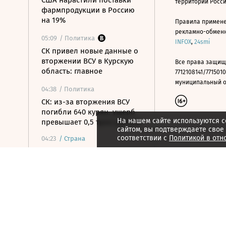
США нарастили поставки
территории Росс
фармпродукции в Россию
на 19%
Правила примене
рекламно-обменно
05:09
/ Политика
INFOX
,
24smi
СК привел новые данные о
вторжении ВСУ в Курскую
Все права защищ
область: главное
7712108141/7715010
муниципальный окр
04:38
/ Политика
СК: из-за вторжения ВСУ
погибли 640 курян, ущерб
На нашем сайте используются c
превышает 0,5 трлн рублей
сайтом, вы подтверждаете свое
соответствии с
Политикой в отн
04:23
/
Страна
Площадь лесных пожаров в
Якутии превысила 440 000
га
04:03
/ Медиа
От Коннери до Крейга:
агент 007 в лицах