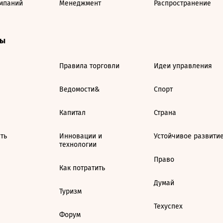
мпаний
Менеджмент
Распространение
ты
Правила торговли
Идеи управления
Ведомости&
Спорт
Капитал
Страна
ть
Инновации и
Устойчивое развити
технологии
Право
Как потратить
Думай
Туризм
Техуспех
Форум