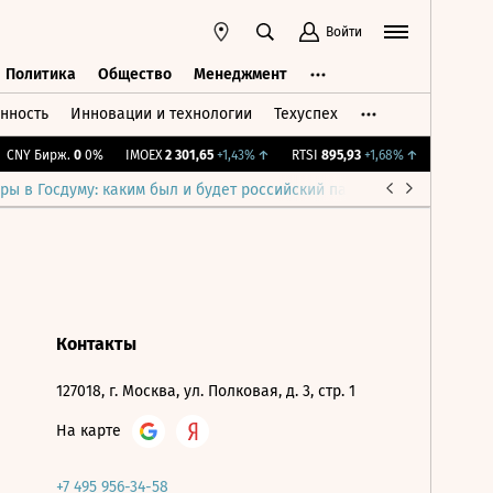
Войти
Политика
Общество
Менеджмент
нность
Инновации и технологии
Техуспех
ть
Политика
Общество
Менеджмент
CNY Бирж.
0
0%
IMOEX
2 301,65
+1,43%
↑
RTSI
895,93
+1,68%
↑
RGBI
115,3
ры в Госдуму: каким был и будет российский парламент
Война н
Контакты
127018, г. Москва, ул. Полковая, д. 3, стр. 1
На карте
+7 495 956-34-58