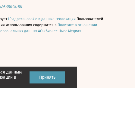
 495 956-34-58
ьзует
IP адреса, cookie и данные геолокации
Пользователей
овия использования содержатся в
Политике в отношении
персональных данных АО «Бизнес Ньюс Медиа»
ься данным
Принять
изации в