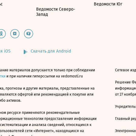
ьс
Ведомости Юг
Ведомости Северо-
Запад
я iOS
Скачать для Android
ание материалов допускается только при соблюдении
Сетевое изд
атки
и при наличии гиперссылки на vedomosti.ru
Решение Фе
ка, прогнозы и другие материалы, представленные на
информацио
 являются офертой или рекомендацией к покупке или
от 27 ноября
ибо активов.
Учредитель
ном ресурсе применяются рекомендательные
ормационные технологии предоставления информации
Главный ре
 систематизации и анализа сведений, относящихся к
ользователей сети «Интернет», находящихся на
Электронна