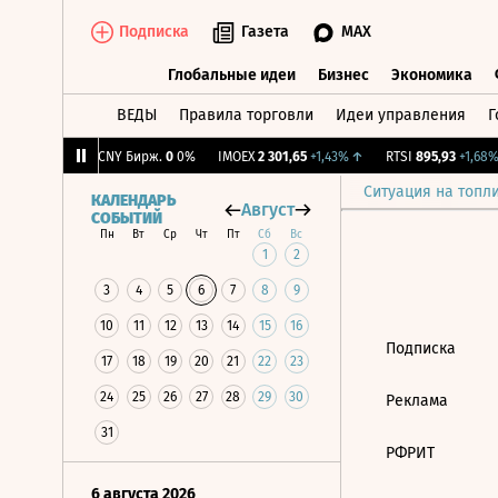
Подписка
Газета
MAX
Глобальные идеи
Бизнес
Экономика
ВЕДЫ
Правила торговли
Идеи управления
Г
Глобальные идеи
Бизнес
Экономик
45
+2,28%
↑
CNY Бирж.
0
0%
IMOEX
2 301,65
+1,43%
↑
RTSI
895,93
+1,68%
Ситуация на топл
КАЛЕНДАРЬ
Август
СОБЫТИЙ
Пн
Вт
Ср
Чт
Пт
Сб
Вс
1
2
3
4
5
6
7
8
9
10
11
12
13
14
15
16
Подписка
17
18
19
20
21
22
23
24
25
26
27
28
29
30
Реклама
31
РФРИТ
6 августа 2026