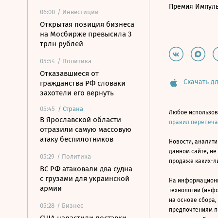
Премия Импул
06:00
/ Инвестиции
Открытая позиция бизнеса
на Мосбирже превысила 3
трлн рублей
05:54
/ Политика
Отказавшиеся от
Скачать дл
гражданства РФ словаки
захотели его вернуть
05:45
/
Страна
Любое использов
В Ярославской области
правил перепеч
отразили самую массовую
атаку беспилотников
Новости, аналити
данном сайте, не
05:29
/ Политика
продаже каких-л
ВС РФ атаковали два судна
с грузами для украинской
На информацион
армии
технологии (инф
на основе сбора,
05:28
/ Бизнес
предпочтениям п