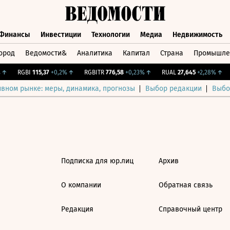
Финансы
Инвестиции
Технологии
Медиа
Недвижимость
ород
Ведомости&
Аналитика
Капитал
Страна
Промышле
а
Финансы
Инвестиции
Технологии
Медиа
Недвижимос
↑
RGBI
115,37
+0,2%
↑
RGBITR
776,58
+0,23%
↑
RUAL
27,645
+2,28%
↑
ивном рынке: меры, динамика, прогнозы
Выбор редакции
Выбо
Подписка для юр.лиц
Архив
О компании
Обратная связь
Редакция
Справочный центр