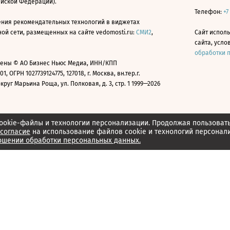
ийской Федерации).
Телефон:
+7
ния рекомендательных технологий в виджетах
й сети, размещенных на сайте vedomosti.ru:
СМИ2
,
Сайт испол
сайта, усл
обработки 
ены © АО Бизнес Ньюс Медиа, ИНН/КПП
01, ОГРН 1027739124775, 127018, г. Москва, вн.тер.г.
уг Марьина Роща, ул. Полковая, д. 3, стр. 1 1999—2026
ookie-файлы и технологии персонализации. Продолжая пользоват
согласие
на использование файлов cookie и технологий персонал
ошении обработки персональных данных.