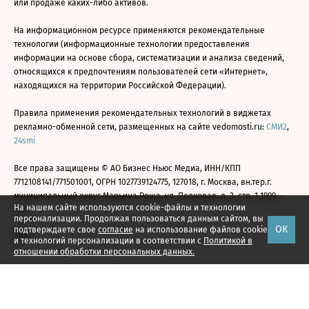
или продаже каких-либо активов.
На информационном ресурсе применяются рекомендательные
технологии (информационные технологии предоставления
информации на основе сбора, систематизации и анализа сведений,
относящихся к предпочтениям пользователей сети «Интернет»,
находящихся на территории Российской Федерации).
Правила применения рекомендательных технологий в виджетах
рекламно-обменной сети, размещенных на сайте vedomosti.ru:
СМИ2
,
24smi
Все права защищены © АО Бизнес Ньюс Медиа, ИНН/КПП
7712108141/771501001, ОГРН 1027739124775, 127018, г. Москва, вн.тер.г.
муниципальный округ Марьина Роща, ул. Полковая, д. 3, стр. 1 1999—
На нашем сайте используются cookie-файлы и технологии
2026
персонализации. Продолжая пользоваться данным сайтом, вы
ОК
подтверждаете свое
согласие
на использование файлов cookie
и технологий персонализации в соответствии с
Политикой в
отношении обработки персональных данных.