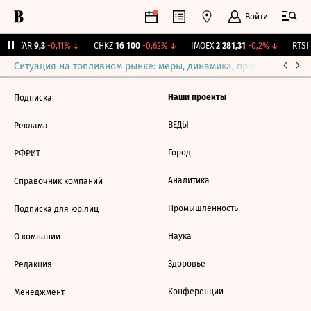
Войти
UTAR
9,3
-0,11%
↓
CHKZ
16 100
-0,62%
↓
IMOEX
2 281,31
-0,2%
↓
RTSI
Ситуация на топливном рынке: меры, динамика, прогнозы
Выб
Наши проекты
Подписка
ВЕДЫ
Реклама
Город
РФРИТ
Аналитика
Справочник компаний
Промышленность
Подписка для юр.лиц
Наука
О компании
Здоровье
Редакция
Конференции
Менеджмент