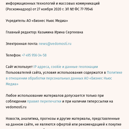
информационных технологий и массовых коммуникаций
(Роскомнадзор) от 27 ноября 2020 г. ЭЛ № ФС 77-79546
Учредитель: АО «Бизнес Ньюс Медиа»
Главный редактор: Казьмина Ирина Сергеевна
Электронная почта:
news@vedomosti.ru
Телефон:
+7 495 956-34-58
Сайт использует
IP адреса, cookie и данные геолокации
Пользователей сайта, условия использования содержатся в
Политике
в отношении обработки персональных данных АО «Бизнес Ньюс
Медиа»
Любое использование материалов допускается только при
соблюдении
правил перепечатки
и при наличии гиперссылки на
vedomosti.ru
Новости, аналитика, прогнозы и другие материалы, представленные
на данном сайте, не являются офертой или рекомендацией к покупке