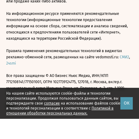
или продаже каких-либо активов.
На информационном ресурсе применяются рекомендательные
технологии (информационные технологии предоставления
информации на основе сбора, систематизации и анализа сведений,
относящихся к предпочтениям пользователей сети «Интернет»,
находящихся на территории Российской Федерации).
Правила применения рекомендательных технологий в виджетах
рекламно-обменной сети, размещенных на сайте vedomosti.ru:
СМИ2
,
24smi
Все права защищены © АО Бизнес Ньюс Медиа, ИНН/КПП
7712108141/771501001, ОГРН 1027739124775, 127018, г. Москва, вн.тер.г.
муниципальный округ Марьина Роща, ул. Полковая, д. 3, стр. 1 1999—
На нашем сайте используются cookie-файлы и технологии
2026
персонализации. Продолжая пользоваться данным сайтом, вы
ОК
подтверждаете свое
согласие
на использование файлов cookie
и технологий персонализации в соответствии с
Политикой в
отношении обработки персональных данных.