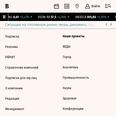
Войти
BLNG
8,61
+0,47%
↑
VEON-RX
57,5
+4,36%
↑
IMOEX
2 305,86
+0,18%
↑
R
Ситуация на топливном рынке: меры, динамика, прогнозы
Выб
Наши проекты
Подписка
ВЕДЫ
Реклама
Город
РФРИТ
Аналитика
Справочник компаний
Промышленность
Подписка для юр.лиц
Наука
О компании
Здоровье
Редакция
Конференции
Менеджмент