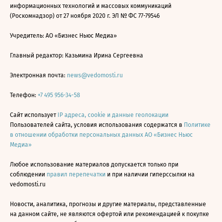
информационных технологий и массовых коммуникаций
(Роскомнадзор) от 27 ноября 2020 г. ЭЛ № ФС 77-79546
Учредитель: АО «Бизнес Ньюс Медиа»
Главный редактор: Казьмина Ирина Сергеевна
Электронная почта:
news@vedomosti.ru
Телефон:
+7 495 956-34-58
Сайт использует
IP адреса, cookie и данные геолокации
Пользователей сайта, условия использования содержатся в
Политике
в отношении обработки персональных данных АО «Бизнес Ньюс
Медиа»
Любое использование материалов допускается только при
соблюдении
правил перепечатки
и при наличии гиперссылки на
vedomosti.ru
Новости, аналитика, прогнозы и другие материалы, представленные
на данном сайте, не являются офертой или рекомендацией к покупке