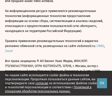
или продаже каких-либо активов.
На информационном ресурсе применяются рекомендательные
технологии (информационные технологии предоставления
информации на основе сбора, систематизации и анализа сведений,
относящихся к предпочтениям пользователей сети «Интернет»,
находящихся на территории Российской Федерации).
Правила применения рекомендательных технологий в виджетах
рекламно-обменной сети, размещенных на сайте vedomosti.ru:
СМИ2
,
24smi
Все права защищены © АО Бизнес Ньюс Медиа, ИНН/КПП
7712108141/771501001, ОГРН 1027739124775, 127018, г. Москва, вн.тер.г.
муниципальный округ Марьина Роща, ул. Полковая, д. 3, стр. 1 1999—
На нашем сайте используются cookie-файлы и технологии
2026
персонализации. Продолжая пользоваться данным сайтом, вы
ОК
подтверждаете свое
согласие
на использование файлов cookie
и технологий персонализации в соответствии с
Политикой в
отношении обработки персональных данных.