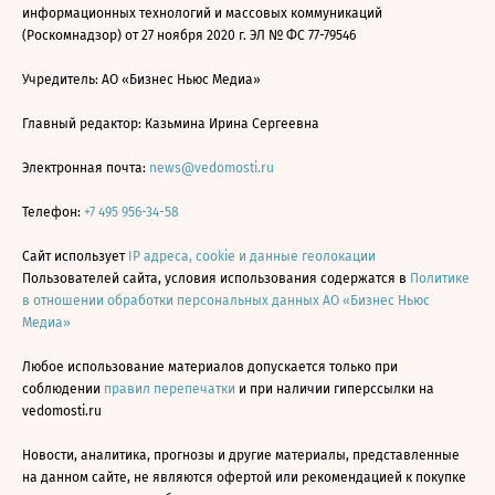
информационных технологий и массовых коммуникаций
(Роскомнадзор) от 27 ноября 2020 г. ЭЛ № ФС 77-79546
Учредитель: АО «Бизнес Ньюс Медиа»
Главный редактор: Казьмина Ирина Сергеевна
Электронная почта:
news@vedomosti.ru
Телефон:
+7 495 956-34-58
Сайт использует
IP адреса, cookie и данные геолокации
Пользователей сайта, условия использования содержатся в
Политике
в отношении обработки персональных данных АО «Бизнес Ньюс
Медиа»
Любое использование материалов допускается только при
соблюдении
правил перепечатки
и при наличии гиперссылки на
vedomosti.ru
Новости, аналитика, прогнозы и другие материалы, представленные
на данном сайте, не являются офертой или рекомендацией к покупке