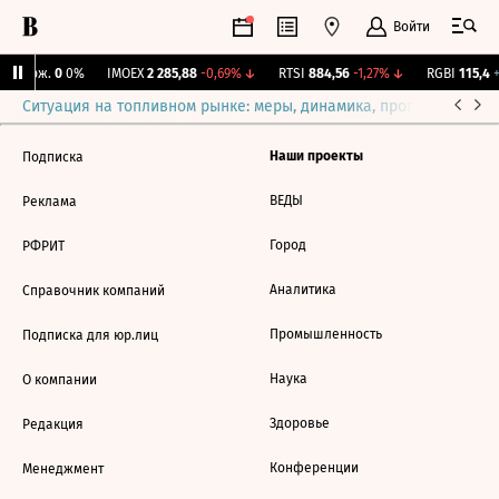
Войти
Y Бирж.
0
0%
IMOEX
2 285,88
-0,69%
↓
RTSI
884,56
-1,27%
↓
RGBI
115,4
+
Ситуация на топливном рынке: меры, динамика, прогнозы
Выб
Наши проекты
Подписка
ВЕДЫ
Реклама
Город
РФРИТ
Аналитика
Справочник компаний
Промышленность
Подписка для юр.лиц
Наука
О компании
Здоровье
Редакция
Конференции
Менеджмент