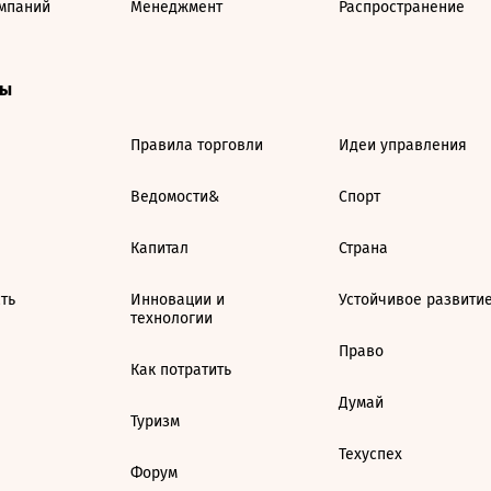
мпаний
Менеджмент
Распространение
ты
Правила торговли
Идеи управления
Ведомости&
Спорт
Капитал
Страна
ть
Инновации и
Устойчивое развити
технологии
Право
Как потратить
Думай
Туризм
Техуспех
Форум