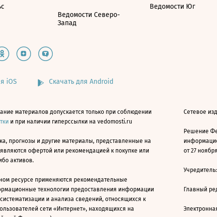
ьс
Ведомости Юг
Ведомости Северо-
Запад
я iOS
Скачать для Android
ание материалов допускается только при соблюдении
Сетевое изд
атки
и при наличии гиперссылки на vedomosti.ru
Решение Фе
ка, прогнозы и другие материалы, представленные на
информацио
 являются офертой или рекомендацией к покупке или
от 27 ноября
ибо активов.
Учредитель
ном ресурсе применяются рекомендательные
ормационные технологии предоставления информации
Главный ре
 систематизации и анализа сведений, относящихся к
ользователей сети «Интернет», находящихся на
Электронна