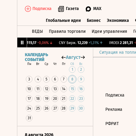
Подписка
Газета
MAX
Глобальные идеи
Бизнес
Экономика
ВЕДЫ
Правила торговли
Идеи управления
Г
Глобальные идеи
Бизнес
Экономик
,12%
↓
RGBI
115,17
-0,06%
↓
CNY Бирж.
12,239
+1,31%
↑
IMOEX
2 281,31
-0
Ситуация на топл
КАЛЕНДАРЬ
Август
СОБЫТИЙ
Пн
Вт
Ср
Чт
Пт
Сб
Вс
1
2
3
4
5
6
7
8
9
10
11
12
13
14
15
16
Подписка
17
18
19
20
21
22
23
24
25
26
27
28
29
30
Реклама
31
РФРИТ
8 августа 2026