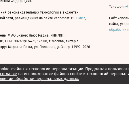
ийской Федерации).
Телефон:
+7
ния рекомендательных технологий в виджетах
й сети, размещенных на сайте vedomosti.ru:
СМИ2
,
Сайт испол
сайта, усл
обработки 
ены © АО Бизнес Ньюс Медиа, ИНН/КПП
01, ОГРН 1027739124775, 127018, г. Москва, вн.тер.г.
уг Марьина Роща, ул. Полковая, д. 3, стр. 1 1999—2026
ookie-файлы и технологии персонализации. Продолжая пользоват
согласие
на использование файлов cookie и технологий персонал
ошении обработки персональных данных.