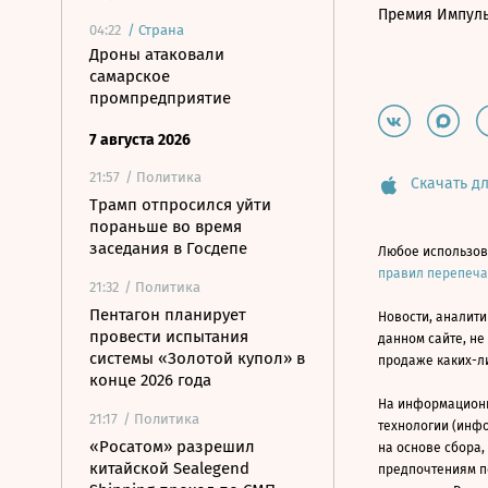
Премия Импул
04:22
/
Страна
Дроны атаковали
самарское
промпредприятие
7 августа 2026
21:57
/ Политика
Скачать дл
Трамп отпросился уйти
пораньше во время
заседания в Госдепе
Любое использов
правил перепеч
21:32
/ Политика
Пентагон планирует
Новости, аналити
провести испытания
данном сайте, не
системы «Золотой купол» в
продаже каких-л
конце 2026 года
На информацион
21:17
/ Политика
технологии (инф
«Росатом» разрешил
на основе сбора,
китайской Sealegend
предпочтениям п