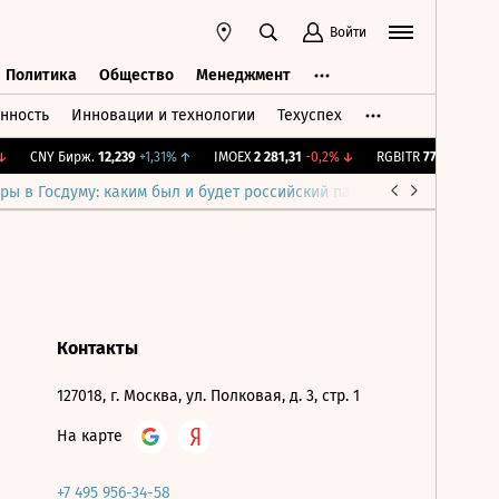
Войти
Политика
Общество
Менеджмент
нность
Инновации и технологии
Техуспех
ть
Политика
Общество
Менеджмент
CNY Бирж.
12,239
+1,31%
↑
IMOEX
2 281,31
-0,2%
↓
RGBITR
775,48
-0,03%
ры в Госдуму: каким был и будет российский парламент
Война н
Контакты
127018, г. Москва, ул. Полковая, д. 3, стр. 1
На карте
+7 495 956-34-58