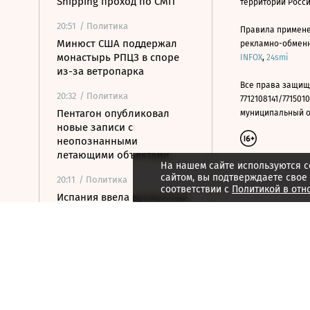
Shipping проход по СМП
территории Росс
20:51
/ Политика
Правила примене
Минюст США поддержал
рекламно-обменно
монастырь РПЦЗ в споре
INFOX
,
24smi
из-за ветропарка
Все права защищ
20:32
/ Политика
7712108141/7715010
Пентагон опубликовал
муниципальный окр
новые записи с
неопознанными
летающими объектами
На нашем сайте используются c
сайтом, вы подтверждаете свое
20:11
/ Политика
соответствии с
Политикой в отн
Испания ввела временный
контроль для
путешественников из
Италии
20:02
/ Недвижимость
Замглавы Минстроя
сравнил качество
недвижимости в США и