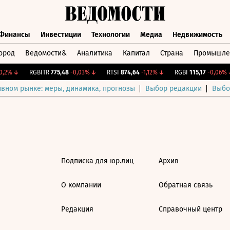
Финансы
Инвестиции
Технологии
Медиа
Недвижимость
ород
Ведомости&
Аналитика
Капитал
Страна
Промышле
а
Финансы
Инвестиции
Технологии
Медиа
Недвижимос
,2%
↓
RGBITR
775,48
-0,03%
↓
RTSI
874,64
-1,12%
↓
RGBI
115,17
-0,06%
↓
ивном рынке: меры, динамика, прогнозы
Выбор редакции
Выбо
Подписка для юр.лиц
Архив
О компании
Обратная связь
Редакция
Справочный центр