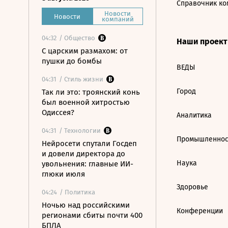
Справочник ко
Новости
Новости
компаний
04:32
/ Общество
Наши проек
С царским размахом: от
пушки до бомбы
ВЕДЫ
04:31
/ Стиль жизни
Город
Так ли это: троянский конь
был военной хитростью
Одиссея?
Аналитика
04:31
/ Технологии
Промышленнос
Нейросети спутали Госдеп
и довели директора до
Наука
увольнения: главные ИИ-
глюки июля
Здоровье
04:24
/ Политика
Ночью над российскими
Конференции
регионами сбиты почти 400
БПЛА