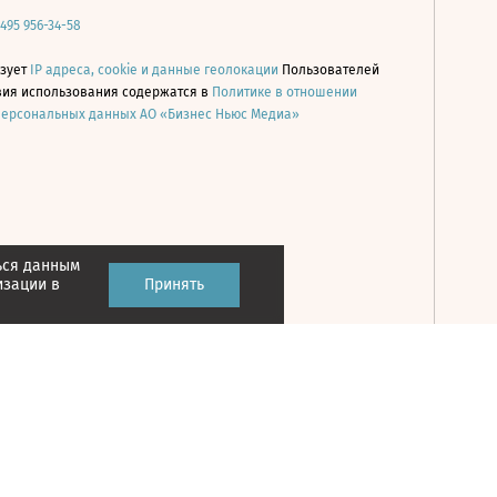
 495 956-34-58
ьзует
IP адреса, cookie и данные геолокации
Пользователей
овия использования содержатся в
Политике в отношении
персональных данных АО «Бизнес Ньюс Медиа»
ься данным
Принять
изации в