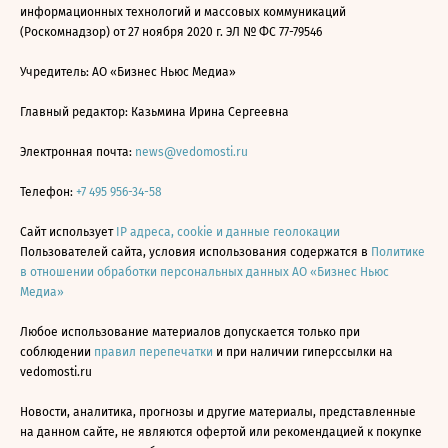
информационных технологий и массовых коммуникаций
(Роскомнадзор) от 27 ноября 2020 г. ЭЛ № ФС 77-79546
Учредитель: АО «Бизнес Ньюс Медиа»
Главный редактор: Казьмина Ирина Сергеевна
Электронная почта:
news@vedomosti.ru
Телефон:
+7 495 956-34-58
Сайт использует
IP адреса, cookie и данные геолокации
Пользователей сайта, условия использования содержатся в
Политике
в отношении обработки персональных данных АО «Бизнес Ньюс
Медиа»
Любое использование материалов допускается только при
соблюдении
правил перепечатки
и при наличии гиперссылки на
vedomosti.ru
Новости, аналитика, прогнозы и другие материалы, представленные
на данном сайте, не являются офертой или рекомендацией к покупке