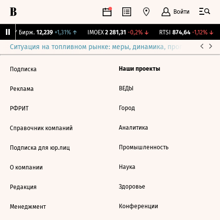
Войти
CNY Бирж.
12,239
+1,31%
↑
IMOEX
2 281,31
-0,2%
↓
RTSI
874,64
-1,12%
↓
Ситуация на топливном рынке: меры, динамика, прогнозы
Выб
Наши проекты
Подписка
ВЕДЫ
Реклама
Город
РФРИТ
Аналитика
Справочник компаний
Промышленность
Подписка для юр.лиц
Наука
О компании
Здоровье
Редакция
Конференции
Менеджмент