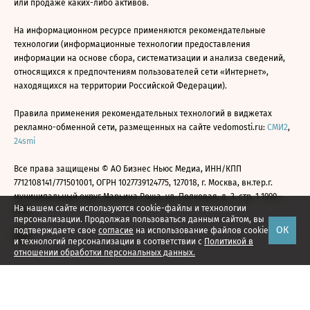
или продаже каких-либо активов.
На информационном ресурсе применяются рекомендательные
технологии (информационные технологии предоставления
информации на основе сбора, систематизации и анализа сведений,
относящихся к предпочтениям пользователей сети «Интернет»,
находящихся на территории Российской Федерации).
Правила применения рекомендательных технологий в виджетах
рекламно-обменной сети, размещенных на сайте vedomosti.ru:
СМИ2
,
24smi
Все права защищены © АО Бизнес Ньюс Медиа, ИНН/КПП
7712108141/771501001, ОГРН 1027739124775, 127018, г. Москва, вн.тер.г.
муниципальный округ Марьина Роща, ул. Полковая, д. 3, стр. 1 1999—
На нашем сайте используются cookie-файлы и технологии
2026
персонализации. Продолжая пользоваться данным сайтом, вы
ОК
подтверждаете свое
согласие
на использование файлов cookie
и технологий персонализации в соответствии с
Политикой в
отношении обработки персональных данных.