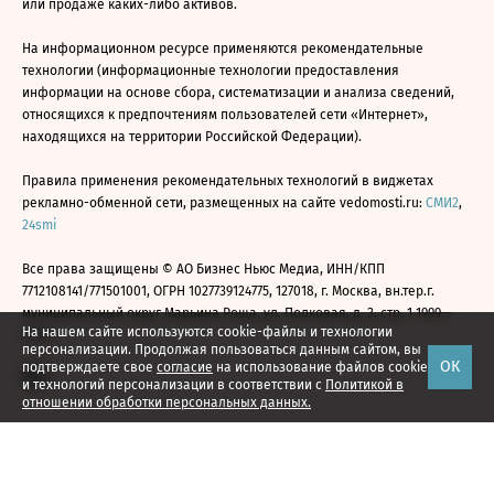
или продаже каких-либо активов.
На информационном ресурсе применяются рекомендательные
технологии (информационные технологии предоставления
информации на основе сбора, систематизации и анализа сведений,
относящихся к предпочтениям пользователей сети «Интернет»,
находящихся на территории Российской Федерации).
Правила применения рекомендательных технологий в виджетах
рекламно-обменной сети, размещенных на сайте vedomosti.ru:
СМИ2
,
24smi
Все права защищены © АО Бизнес Ньюс Медиа, ИНН/КПП
7712108141/771501001, ОГРН 1027739124775, 127018, г. Москва, вн.тер.г.
муниципальный округ Марьина Роща, ул. Полковая, д. 3, стр. 1 1999—
На нашем сайте используются cookie-файлы и технологии
2026
персонализации. Продолжая пользоваться данным сайтом, вы
ОК
подтверждаете свое
согласие
на использование файлов cookie
и технологий персонализации в соответствии с
Политикой в
отношении обработки персональных данных.