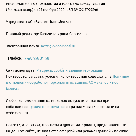
информационных технологий и массовых коммуникаций
(Роскомнадзор) от 27 ноября 2020 г. ЭЛ № ФС 77-79546
Учредитель: АО «Бизнес Ньюс Медиа»
Главный редактор: Казьмина Ирина Сергеевна
Электронная почта:
news@vedomosti.ru
Телефон:
+7 495 956-34-58
Сайт использует
IP адреса, cookie и данные геолокации
Пользователей сайта, условия использования содержатся в
Политике
в отношении обработки персональных данных АО «Бизнес Ньюс
Медиа»
Любое использование материалов допускается только при
соблюдении
правил перепечатки
и при наличии гиперссылки на
vedomosti.ru
Новости, аналитика, прогнозы и другие материалы, представленные
на данном сайте, не являются офертой или рекомендацией к покупке