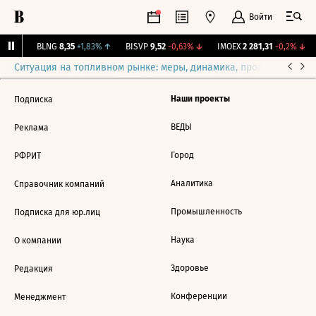
Войти
31%
↑
BLNG
8,35
+1,83%
↑
BISVP
9,52
-0,63%
↓
IMOEX
2 281,31
-0,2%
↓
Ситуация на топливном рынке: меры, динамика, прогнозы
Выб
Наши проекты
Подписка
ВЕДЫ
Реклама
Город
РФРИТ
Аналитика
Справочник компаний
Промышленность
Подписка для юр.лиц
Наука
О компании
Здоровье
Редакция
Конференции
Менеджмент