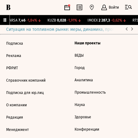
Войти
↑
ARSA
7,46
-1,84%
↓
KUZB
0,028
-1,91%
↓
IMOEX
2 287,3
-0,62%
↓
RTS
Ситуация на топливном рынке: меры, динамика, прогнозы
Выб
Наши проекты
Подписка
ВЕДЫ
Реклама
Город
РФРИТ
Аналитика
Справочник компаний
Промышленность
Подписка для юр.лиц
Наука
О компании
Здоровье
Редакция
Конференции
Менеджмент