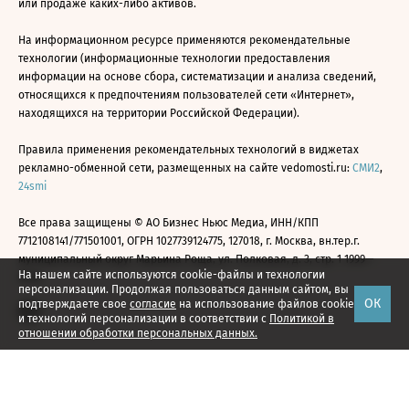
или продаже каких-либо активов.
На информационном ресурсе применяются рекомендательные
технологии (информационные технологии предоставления
информации на основе сбора, систематизации и анализа сведений,
относящихся к предпочтениям пользователей сети «Интернет»,
находящихся на территории Российской Федерации).
Правила применения рекомендательных технологий в виджетах
рекламно-обменной сети, размещенных на сайте vedomosti.ru:
СМИ2
,
24smi
Все права защищены © АО Бизнес Ньюс Медиа, ИНН/КПП
7712108141/771501001, ОГРН 1027739124775, 127018, г. Москва, вн.тер.г.
муниципальный округ Марьина Роща, ул. Полковая, д. 3, стр. 1 1999—
На нашем сайте используются cookie-файлы и технологии
2026
персонализации. Продолжая пользоваться данным сайтом, вы
ОК
подтверждаете свое
согласие
на использование файлов cookie
и технологий персонализации в соответствии с
Политикой в
отношении обработки персональных данных.