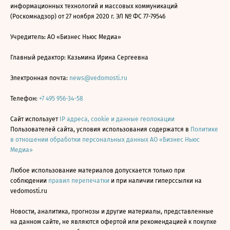
информационных технологий и массовых коммуникаций
(Роскомнадзор) от 27 ноября 2020 г. ЭЛ № ФС 77-79546
Учредитель: АО «Бизнес Ньюс Медиа»
Главный редактор: Казьмина Ирина Сергеевна
Электронная почта:
news@vedomosti.ru
Телефон:
+7 495 956-34-58
Сайт использует
IP адреса, cookie и данные геолокации
Пользователей сайта, условия использования содержатся в
Политике
в отношении обработки персональных данных АО «Бизнес Ньюс
Медиа»
Любое использование материалов допускается только при
соблюдении
правил перепечатки
и при наличии гиперссылки на
vedomosti.ru
Новости, аналитика, прогнозы и другие материалы, представленные
на данном сайте, не являются офертой или рекомендацией к покупке