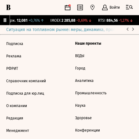
Войти
NY Бирж.
12,081
+0,76%
↑
IMOEX
2 285,88
-0,69%
↓
RTSI
884,56
-1,27%
↓
Ситуация на топливном рынке: меры, динамика, прогнозы
Выб
Наши проекты
Подписка
ВЕДЫ
Реклама
Город
РФРИТ
Аналитика
Справочник компаний
Промышленность
Подписка для юр.лиц
Наука
О компании
Здоровье
Редакция
Конференции
Менеджмент