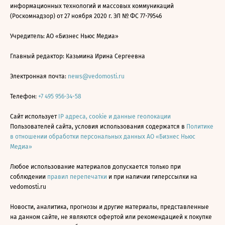
информационных технологий и массовых коммуникаций
(Роскомнадзор) от 27 ноября 2020 г. ЭЛ № ФС 77-79546
Учредитель: АО «Бизнес Ньюс Медиа»
Главный редактор: Казьмина Ирина Сергеевна
Электронная почта:
news@vedomosti.ru
Телефон:
+7 495 956-34-58
Сайт использует
IP адреса, cookie и данные геолокации
Пользователей сайта, условия использования содержатся в
Политике
в отношении обработки персональных данных АО «Бизнес Ньюс
Медиа»
Любое использование материалов допускается только при
соблюдении
правил перепечатки
и при наличии гиперссылки на
vedomosti.ru
Новости, аналитика, прогнозы и другие материалы, представленные
на данном сайте, не являются офертой или рекомендацией к покупке