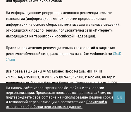
или продаже каких-либо активов.
На информационном ресурсе применяются рекомендательные
технологии (информационные технологии предоставления
информации на основе сбора, систематизации и анализа сведений,
относящихся к предпочтениям пользователей сети «Интернет»,
находящихся на территории Российской Федерации).
Правила применения рекомендательных технологий в виджетах
рекламно-обменной сети, размещенных на сайте vedomosti.ru:
СМИ2
,
24smi
Все права защищены © АО Бизнес Ньюс Медиа, ИНН/КПП
7712108141/771501001, ОГРН 1027739124775, 127018, г. Москва, вн.тер.г.
муниципальный округ Марьина Роща, ул. Полковая, д. 3, стр. 1 1999—
На нашем сайте используются cookie-файлы и технологии
2026
персонализации. Продолжая пользоваться данным сайтом, вы
ОК
подтверждаете свое
согласие
на использование файлов cookie
и технологий персонализации в соответствии с
Политикой в
отношении обработки персональных данных.