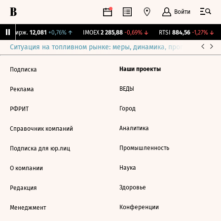
Войти
CNY Бирж.
12,081
+0,76%
↑
IMOEX
2 285,88
-0,69%
↓
RTSI
884,56
-1,27%
↓
Ситуация на топливном рынке: меры, динамика, прогнозы
Выб
Наши проекты
Подписка
ВЕДЫ
Реклама
Город
РФРИТ
Аналитика
Справочник компаний
Промышленность
Подписка для юр.лиц
Наука
О компании
Здоровье
Редакция
Конференции
Менеджмент