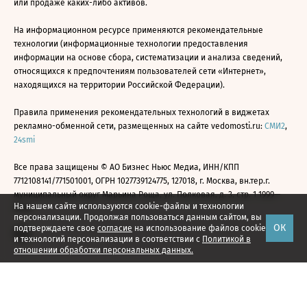
или продаже каких-либо активов.
На информационном ресурсе применяются рекомендательные
технологии (информационные технологии предоставления
информации на основе сбора, систематизации и анализа сведений,
относящихся к предпочтениям пользователей сети «Интернет»,
находящихся на территории Российской Федерации).
Правила применения рекомендательных технологий в виджетах
рекламно-обменной сети, размещенных на сайте vedomosti.ru:
СМИ2
,
24smi
Все права защищены © АО Бизнес Ньюс Медиа, ИНН/КПП
7712108141/771501001, ОГРН 1027739124775, 127018, г. Москва, вн.тер.г.
муниципальный округ Марьина Роща, ул. Полковая, д. 3, стр. 1 1999—
На нашем сайте используются cookie-файлы и технологии
2026
персонализации. Продолжая пользоваться данным сайтом, вы
ОК
подтверждаете свое
согласие
на использование файлов cookie
и технологий персонализации в соответствии с
Политикой в
отношении обработки персональных данных.