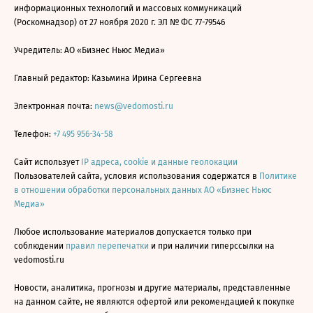
информационных технологий и массовых коммуникаций
(Роскомнадзор) от 27 ноября 2020 г. ЭЛ № ФС 77-79546
Учредитель: АО «Бизнес Ньюс Медиа»
Главный редактор: Казьмина Ирина Сергеевна
Электронная почта:
news@vedomosti.ru
Телефон:
+7 495 956-34-58
Сайт использует
IP адреса, cookie и данные геолокации
Пользователей сайта, условия использования содержатся в
Политике
в отношении обработки персональных данных АО «Бизнес Ньюс
Медиа»
Любое использование материалов допускается только при
соблюдении
правил перепечатки
и при наличии гиперссылки на
vedomosti.ru
Новости, аналитика, прогнозы и другие материалы, представленные
на данном сайте, не являются офертой или рекомендацией к покупке