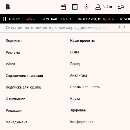
Войти
TGKA
0,005
-0,24%
↓
GEMC
648
+0,17%
↑
IMOEX
2 281,31
-0,2%
↓
RTSI
8
Ситуация на топливном рынке: меры, динамика, прогнозы
Выб
Наши проекты
Подписка
ВЕДЫ
Реклама
Город
РФРИТ
Аналитика
Справочник компаний
Промышленность
Подписка для юр.лиц
Наука
О компании
Здоровье
Редакция
Конференции
Менеджмент