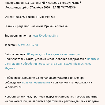
информационных технологий и массовых коммуникаций
(Роскомнадзор) от 27 ноября 2020 г. ЭЛ № ФС 77-79546
Учредитель: АО «Бизнес Ньюс Медиа»
Главный редактор: Казьмина Ирина Сергеевна
Электронная почта:
news@vedomosti.ru
Телефон:
+7 495 956-34-58
Сайт использует
IP адреса, cookie и данные геолокации
Пользователей сайта, условия использования содержатся в
Политике
в отношении обработки персональных данных АО «Бизнес Ньюс
Медиа»
Любое использование материалов допускается только при
соблюдении
правил перепечатки
и при наличии гиперссылки на
vedomosti.ru
Новости, аналитика, прогнозы и другие материалы, представленные
на данном сайте, не являются офертой или рекомендацией к покупке