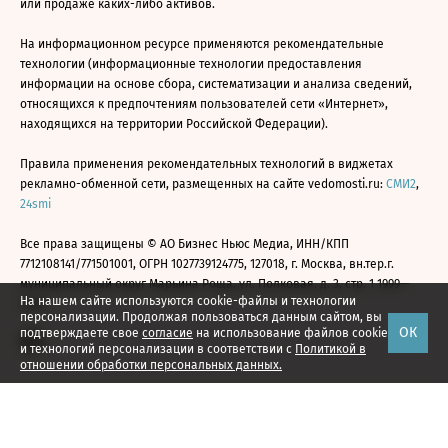
или продаже каких-либо активов.
На информационном ресурсе применяются рекомендательные
технологии (информационные технологии предоставления
информации на основе сбора, систематизации и анализа сведений,
относящихся к предпочтениям пользователей сети «Интернет»,
находящихся на территории Российской Федерации).
Правила применения рекомендательных технологий в виджетах
рекламно-обменной сети, размещенных на сайте vedomosti.ru:
СМИ2
,
24smi
Все права защищены © АО Бизнес Ньюс Медиа, ИНН/КПП
7712108141/771501001, ОГРН 1027739124775, 127018, г. Москва, вн.тер.г.
муниципальный округ Марьина Роща, ул. Полковая, д. 3, стр. 1 1999—
На нашем сайте используются cookie-файлы и технологии
2026
персонализации. Продолжая пользоваться данным сайтом, вы
ОК
подтверждаете свое
согласие
на использование файлов cookie
и технологий персонализации в соответствии с
Политикой в
отношении обработки персональных данных.