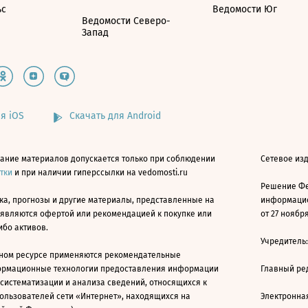
ьс
Ведомости Юг
Ведомости Северо-
Запад
я iOS
Скачать для Android
ание материалов допускается только при соблюдении
Сетевое изд
атки
и при наличии гиперссылки на vedomosti.ru
Решение Фе
ка, прогнозы и другие материалы, представленные на
информацио
 являются офертой или рекомендацией к покупке или
от 27 ноября
ибо активов.
Учредитель
ном ресурсе применяются рекомендательные
ормационные технологии предоставления информации
Главный ре
 систематизации и анализа сведений, относящихся к
ользователей сети «Интернет», находящихся на
Электронна