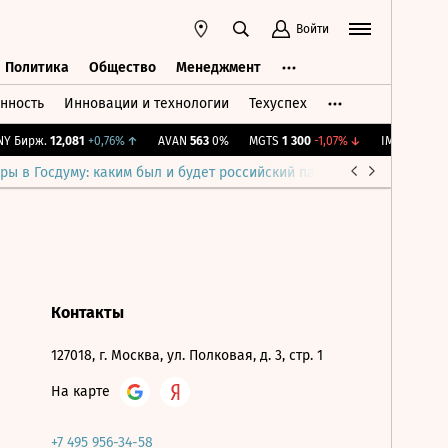
Войти
Политика
Общество
Менеджмент
нность
Инновации и технологии
Техуспех
ть
Политика
Общество
Менеджмент
 Бирж.
12,081
+0,76%
↑
AVAN
563
0%
MGTS
1 300
-1,07%
↓
IMOEX
2 285,8
ры в Госдуму: каким был и будет российский парламент
Война н
Контакты
127018, г. Москва, ул. Полковая, д. 3, стр. 1
На карте
+7 495 956-34-58