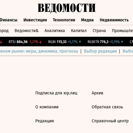
Финансы
Инвестиции
Технологии
Медиа
Недвижимость
ород
Ведомости&
Аналитика
Капитал
Страна
Промышле
а
Финансы
Инвестиции
Технологии
Медиа
Недвижимос
RTSI
884,56
-1,27%
↓
RGBI
115,33
+0,17%
↑
RGBITR
776,3
+0,19%
↑
CNY
ивном рынке: меры, динамика, прогнозы
Выбор редакции
Выбо
Подписка для юр.лиц
Архив
О компании
Обратная связь
Редакция
Справочный центр