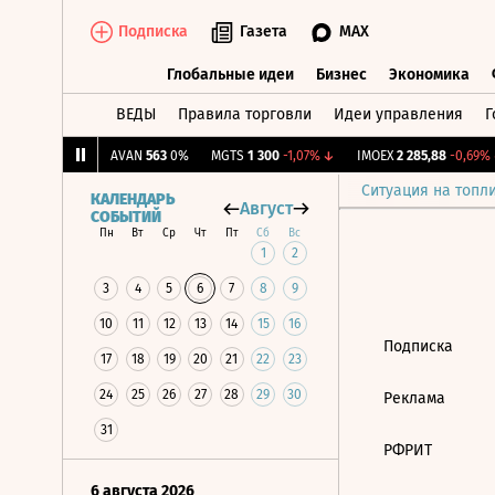
Подписка
Газета
MAX
Глобальные идеи
Бизнес
Экономика
ВЕДЫ
Правила торговли
Идеи управления
Г
Глобальные идеи
Бизнес
Экономик
,081
+0,76%
↑
AVAN
563
0%
MGTS
1 300
-1,07%
↓
IMOEX
2 285,88
-0,69%
↓
Ситуация на топл
КАЛЕНДАРЬ
Август
СОБЫТИЙ
Пн
Вт
Ср
Чт
Пт
Сб
Вс
1
2
3
4
5
6
7
8
9
10
11
12
13
14
15
16
Подписка
17
18
19
20
21
22
23
24
25
26
27
28
29
30
Реклама
31
РФРИТ
6 августа 2026