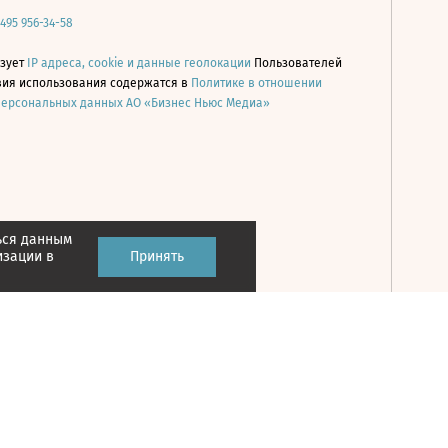
 495 956-34-58
ьзует
IP адреса, cookie и данные геолокации
Пользователей
овия использования содержатся в
Политике в отношении
персональных данных АО «Бизнес Ньюс Медиа»
ься данным
Принять
изации в