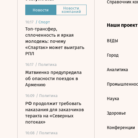
Справочник ко
Новости
Новости
компаний
16:17
/
Спорт
Наши проек
Топ-трансфер,
сплоченность и яркая
ВЕДЫ
молодежь: почему
«Спартак» может выиграть
РПЛ
Город
16:17
/ Политика
Аналитика
Матвиенко предупредила
об опасности поездок в
Промышленнос
Армению
16:09
/ Политика
Наука
РФ продолжит требовать
наказания для заказчиков
Здоровье
теракта на «Северных
потоках»
Конференции
16:08
/ Политика