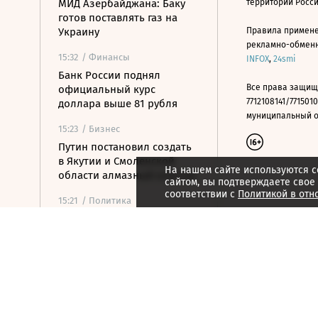
МИД Азербайджана: Баку
территории Росс
готов поставлять газ на
Украину
Правила примене
рекламно-обменно
15:32
/ Финансы
INFOX
,
24smi
Банк России поднял
Все права защищ
официальный курс
7712108141/7715010
доллара выше 81 рубля
муниципальный окр
15:23
/ Бизнес
Путин постановил создать
в Якутии и Смоленской
На нашем сайте используются c
области алмазный кластер
сайтом, вы подтверждаете свое
соответствии с
Политикой в отн
15:21
/ Политика
Путин упростил
присвоение воинских
званий добровольцам
15:12
/ Политика
РФ не получала обращений
по прекращению