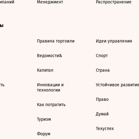
мпаний
Менеджмент
Распространение
ты
Правила торговли
Идеи управления
Ведомости&
Спорт
Капитал
Страна
ть
Инновации и
Устойчивое развити
технологии
Право
Как потратить
Думай
Туризм
Техуспех
Форум