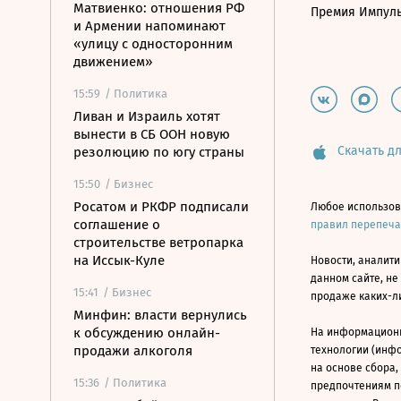
Матвиенко: отношения РФ
Премия Импул
и Армении напоминают
«улицу с односторонним
движением»
15:59
/ Политика
Ливан и Израиль хотят
вынести в СБ ООН новую
Скачать дл
резолюцию по югу страны
15:50
/ Бизнес
Росатом и РКФР подписали
Любое использов
соглашение о
правил перепеч
строительстве ветропарка
на Иссык-Куле
Новости, аналити
данном сайте, не
15:41
/ Бизнес
продаже каких-л
Минфин: власти вернулись
к обсуждению онлайн-
На информацион
продажи алкоголя
технологии (инф
на основе сбора,
15:36
/ Политика
предпочтениям п