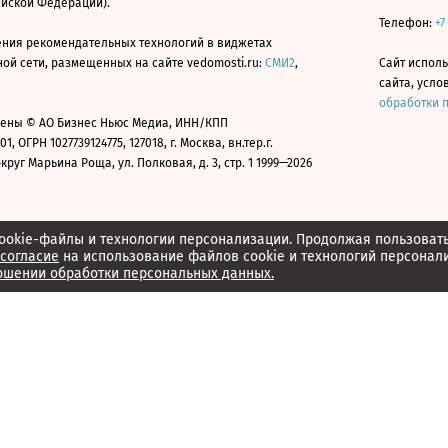
ийской Федерации).
Телефон:
+7
ния рекомендательных технологий в виджетах
й сети, размещенных на сайте vedomosti.ru:
СМИ2
,
Сайт испол
сайта, усл
обработки 
ены © АО Бизнес Ньюс Медиа, ИНН/КПП
01, ОГРН 1027739124775, 127018, г. Москва, вн.тер.г.
уг Марьина Роща, ул. Полковая, д. 3, стр. 1 1999—2026
ookie-файлы и технологии персонализации. Продолжая пользоват
согласие
на использование файлов cookie и технологий персонал
ошении обработки персональных данных.