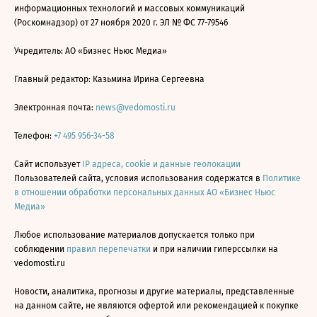
информационных технологий и массовых коммуникаций
(Роскомнадзор) от 27 ноября 2020 г. ЭЛ № ФС 77-79546
Учредитель: АО «Бизнес Ньюс Медиа»
Главный редактор: Казьмина Ирина Сергеевна
Электронная почта:
news@vedomosti.ru
Телефон:
+7 495 956-34-58
Сайт использует
IP адреса, cookie и данные геолокации
Пользователей сайта, условия использования содержатся в
Политике
в отношении обработки персональных данных АО «Бизнес Ньюс
Медиа»
Любое использование материалов допускается только при
соблюдении
правил перепечатки
и при наличии гиперссылки на
vedomosti.ru
Новости, аналитика, прогнозы и другие материалы, представленные
на данном сайте, не являются офертой или рекомендацией к покупке