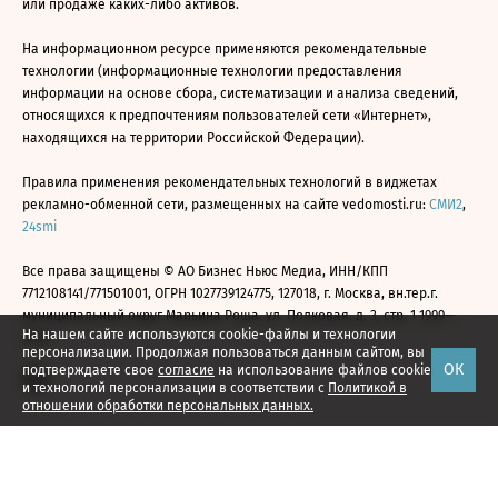
или продаже каких-либо активов.
На информационном ресурсе применяются рекомендательные
технологии (информационные технологии предоставления
информации на основе сбора, систематизации и анализа сведений,
относящихся к предпочтениям пользователей сети «Интернет»,
находящихся на территории Российской Федерации).
Правила применения рекомендательных технологий в виджетах
рекламно-обменной сети, размещенных на сайте vedomosti.ru:
СМИ2
,
24smi
Все права защищены © АО Бизнес Ньюс Медиа, ИНН/КПП
7712108141/771501001, ОГРН 1027739124775, 127018, г. Москва, вн.тер.г.
муниципальный округ Марьина Роща, ул. Полковая, д. 3, стр. 1 1999—
На нашем сайте используются cookie-файлы и технологии
2026
персонализации. Продолжая пользоваться данным сайтом, вы
ОК
подтверждаете свое
согласие
на использование файлов cookie
и технологий персонализации в соответствии с
Политикой в
отношении обработки персональных данных.