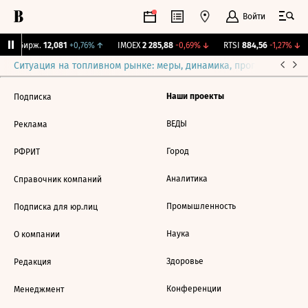
Войти
CNY Бирж.
12,081
+0,76%
↑
IMOEX
2 285,88
-0,69%
↓
RTSI
884,56
-1,27%
↓
Ситуация на топливном рынке: меры, динамика, прогнозы
Выб
Наши проекты
Подписка
ВЕДЫ
Реклама
Город
РФРИТ
Аналитика
Справочник компаний
Промышленность
Подписка для юр.лиц
Наука
О компании
Здоровье
Редакция
Конференции
Менеджмент