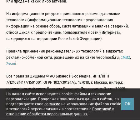
или продаже каких-либо активов.
На информационном ресурсе применяются рекомендательные
технологии (информационные технологии предоставления
информации на основе сбора, систематизации и анализа сведений,
относящихся к предпочтениям пользователей сети «Интернет»,
находящихся на территории Российской Федерации).
Правила применения рекомендательных технологий в виджетах
рекламно-обменной сети, размещенных на сайте vedomosti.ru:
СМИ2
,
24smi
Все права защищены © АО Бизнес Ньюс Медиа, ИНН/КПП
7712108141/771501001, ОГРН 1027739124775, 127018, г. Москва, вн.тер.г.
муниципальный округ Марьина Роща, ул. Полковая, д. 3, стр. 1 1999—
На нашем сайте используются cookie-файлы и технологии
2026
персонализации. Продолжая пользоваться данным сайтом, вы
ОК
подтверждаете свое
согласие
на использование файлов cookie
и технологий персонализации в соответствии с
Политикой в
отношении обработки персональных данных.