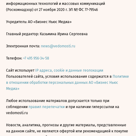
информационных технологий и массовых коммуникаций
(Роскомнадзор) от 27 ноября 2020 г. ЭЛ № ФС 77-79546
Учредитель: АО «Бизнес Ньюс Медиа»
Главный редактор: Казьмина Ирина Сергеевна
Электронная почта:
news@vedomosti.ru
Телефон:
+7 495 956-34-58
Сайт использует
IP адреса, cookie и данные геолокации
Пользователей сайта, условия использования содержатся в
Политике
в отношении обработки персональных данных АО «Бизнес Ньюс
Медиа»
Любое использование материалов допускается только при
соблюдении
правил перепечатки
и при наличии гиперссылки на
vedomosti.ru
Новости, аналитика, прогнозы и другие материалы, представленные
на данном сайте, не являются офертой или рекомендацией к покупке