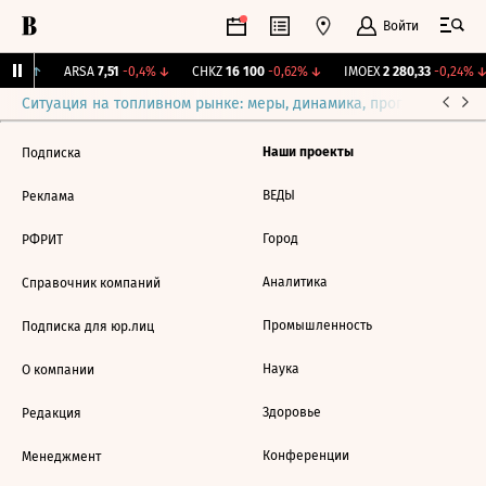
Войти
,94%
↑
ARSA
7,51
-0,4%
↓
CHKZ
16 100
-0,62%
↓
IMOEX
2 280,33
-0,24%
↓
Ситуация на топливном рынке: меры, динамика, прогнозы
Выб
Наши проекты
Подписка
ВЕДЫ
Реклама
Город
РФРИТ
Аналитика
Справочник компаний
Промышленность
Подписка для юр.лиц
Наука
О компании
Здоровье
Редакция
Конференции
Менеджмент