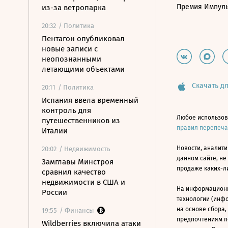
Премия Импул
из-за ветропарка
20:32
/ Политика
Пентагон опубликовал
новые записи с
неопознанными
летающими объектами
Скачать дл
20:11
/ Политика
Испания ввела временный
контроль для
Любое использов
путешественников из
правил перепеч
Италии
Новости, аналити
20:02
/ Недвижимость
данном сайте, не
Замглавы Минстроя
продаже каких-л
сравнил качество
недвижимости в США и
На информацион
России
технологии (инф
на основе сбора,
19:55
/ Финансы
предпочтениям п
Wildberries включила атаки