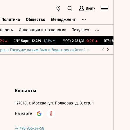
Войти
Политика
Общество
Менеджмент
нность
Инновации и технологии
Техуспех
ть
Политика
Общество
Менеджмент
%
↓
CNY Бирж.
12,239
+1,31%
↑
IMOEX
2 281,31
-0,2%
↓
RTSI
874,64
-1,12%
ры в Госдуму: каким был и будет российский парламент
Война н
Контакты
127018, г. Москва, ул. Полковая, д. 3, стр. 1
На карте
+7 495 956-34-58