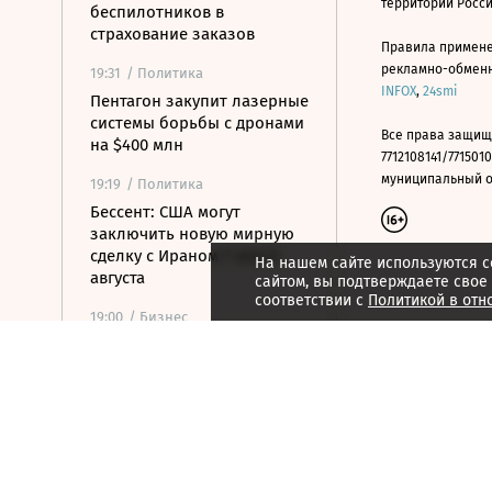
территории Росс
беспилотников в
страхование заказов
Правила примене
рекламно-обменно
19:31
/ Политика
INFOX
,
24smi
Пентагон закупит лазерные
системы борьбы с дронами
Все права защищ
на $400 млн
7712108141/7715010
муниципальный окр
19:19
/ Политика
Бессент: США могут
заключить новую мирную
сделку с Ираном 7 или 8
На нашем сайте используются c
августа
сайтом, вы подтверждаете свое
соответствии с
Политикой в отн
19:00
/ Бизнес
Аукцион по продаже
Рижского вокзала вновь не
состоялся
18:44
/ Политика
В Раде призвали Федорова
отправиться служить в ВСУ