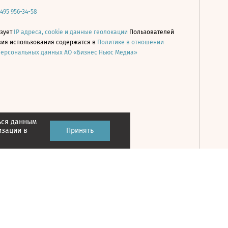
 495 956-34-58
ьзует
IP адреса, cookie и данные геолокации
Пользователей
овия использования содержатся в
Политике в отношении
персональных данных АО «Бизнес Ньюс Медиа»
ься данным
Принять
изации в