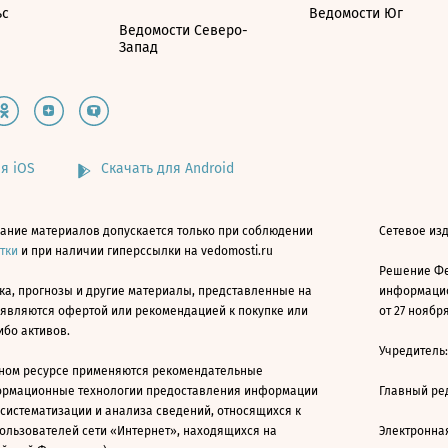
ьс
Ведомости Юг
Ведомости Северо-
Запад
я iOS
Скачать для Android
ание материалов допускается только при соблюдении
Сетевое изд
атки
и при наличии гиперссылки на vedomosti.ru
Решение Фе
ка, прогнозы и другие материалы, представленные на
информацио
 являются офертой или рекомендацией к покупке или
от 27 ноября
ибо активов.
Учредитель
ном ресурсе применяются рекомендательные
ормационные технологии предоставления информации
Главный ре
 систематизации и анализа сведений, относящихся к
ользователей сети «Интернет», находящихся на
Электронна