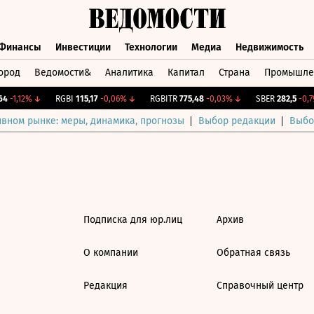
Финансы
Инвестиции
Технологии
Медиа
Недвижимость
ород
Ведомости&
Аналитика
Капитал
Страна
Промышле
а
Финансы
Инвестиции
Технологии
Медиа
Недвижимос
4
-1,12%
↓
RGBI
115,17
-0,06%
↓
RGBITR
775,48
-0,03%
↓
SBER
282,5
-0,79
ивном рынке: меры, динамика, прогнозы
Выбор редакции
Выбо
Подписка для юр.лиц
Архив
О компании
Обратная связь
Редакция
Справочный центр