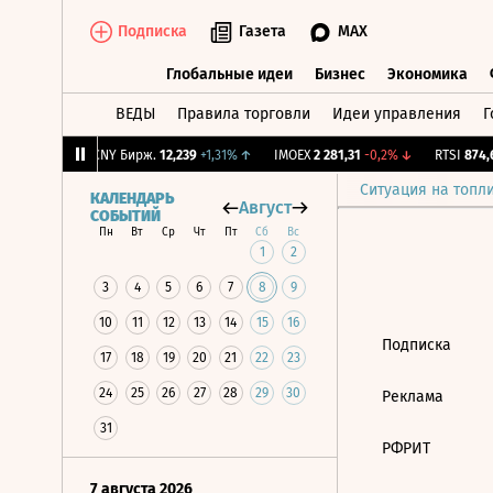
Подписка
Газета
MAX
Глобальные идеи
Бизнес
Экономика
ВЕДЫ
Правила торговли
Идеи управления
Г
Глобальные идеи
Бизнес
Экономик
5
-0,79%
↓
CNY Бирж.
12,239
+1,31%
↑
IMOEX
2 281,31
-0,2%
↓
RTSI
874,6
Ситуация на топл
КАЛЕНДАРЬ
Август
СОБЫТИЙ
Пн
Вт
Ср
Чт
Пт
Сб
Вс
1
2
3
4
5
6
7
8
9
10
11
12
13
14
15
16
Подписка
17
18
19
20
21
22
23
24
25
26
27
28
29
30
Реклама
31
РФРИТ
7 августа 2026