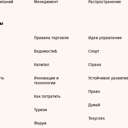
мпаний
Менеджмент
Распространение
ты
Правила торговли
Идеи управления
Ведомости&
Спорт
Капитал
Страна
ть
Инновации и
Устойчивое развити
технологии
Право
Как потратить
Думай
Туризм
Техуспех
Форум