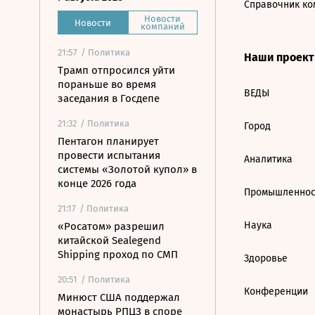
Справочник ко
Новости
Новости
компаний
21:57
/ Политика
Наши проек
Трамп отпросился уйти
пораньше во время
ВЕДЫ
заседания в Госдепе
21:32
/ Политика
Город
Пентагон планирует
провести испытания
Аналитика
системы «Золотой купол» в
конце 2026 года
Промышленнос
21:17
/ Политика
Наука
«Росатом» разрешил
китайской Sealegend
Shipping проход по СМП
Здоровье
20:51
/ Политика
Конференции
Минюст США поддержал
монастырь РПЦЗ в споре