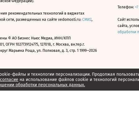
ийской Федерации).
Телефон:
+7
ния рекомендательных технологий в виджетах
й сети, размещенных на сайте vedomosti.ru:
СМИ2
,
Сайт испол
сайта, усл
обработки 
ены © АО Бизнес Ньюс Медиа, ИНН/КПП
01, ОГРН 1027739124775, 127018, г. Москва, вн.тер.г.
уг Марьина Роща, ул. Полковая, д. 3, стр. 1 1999—2026
ookie-файлы и технологии персонализации. Продолжая пользоват
согласие
на использование файлов cookie и технологий персонал
ошении обработки персональных данных.