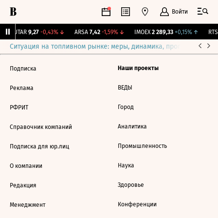
Войти
↑
UTAR
9,27
-0,43%
↓
ARSA
7,42
-1,59%
↓
IMOEX
2 289,33
+0,15%
↑
RTSI
Ситуация на топливном рынке: меры, динамика, прогнозы
Выб
Наши проекты
Подписка
ВЕДЫ
Реклама
Город
РФРИТ
Аналитика
Справочник компаний
Промышленность
Подписка для юр.лиц
Наука
О компании
Здоровье
Редакция
Конференции
Менеджмент