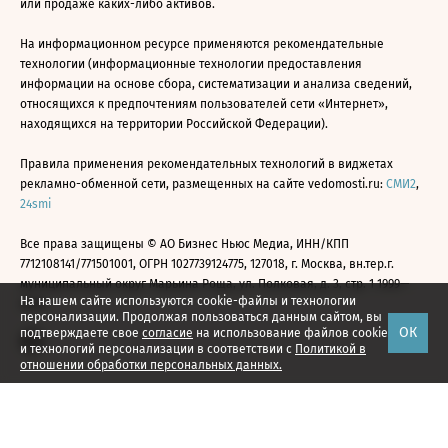
или продаже каких-либо активов.
На информационном ресурсе применяются рекомендательные
технологии (информационные технологии предоставления
информации на основе сбора, систематизации и анализа сведений,
относящихся к предпочтениям пользователей сети «Интернет»,
находящихся на территории Российской Федерации).
Правила применения рекомендательных технологий в виджетах
рекламно-обменной сети, размещенных на сайте vedomosti.ru:
СМИ2
,
24smi
Все права защищены © АО Бизнес Ньюс Медиа, ИНН/КПП
7712108141/771501001, ОГРН 1027739124775, 127018, г. Москва, вн.тер.г.
муниципальный округ Марьина Роща, ул. Полковая, д. 3, стр. 1 1999—
На нашем сайте используются cookie-файлы и технологии
2026
персонализации. Продолжая пользоваться данным сайтом, вы
ОК
подтверждаете свое
согласие
на использование файлов cookie
и технологий персонализации в соответствии с
Политикой в
отношении обработки персональных данных.