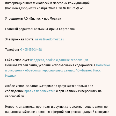
информационных технологий и массовых коммуникаций
(Роскомнадзор) от 27 ноября 2020 г. ЭЛ № ФС 77-79546
Учредитель: АО «Бизнес Ньюс Медиа»
Главный редактор: Казьмина Ирина Сергеевна
Электронная почта:
news@vedomosti.ru
Телефон:
+7 495 956-34-58
Сайт использует
IP адреса, cookie и данные геолокации
Пользователей сайта, условия использования содержатся в
Политике
в отношении обработки персональных данных АО «Бизнес Ньюс
Медиа»
Любое использование материалов допускается только при
соблюдении
правил перепечатки
и при наличии гиперссылки на
vedomosti.ru
Новости, аналитика, прогнозы и другие материалы, представленные
на данном сайте, не являются офертой или рекомендацией к покупке