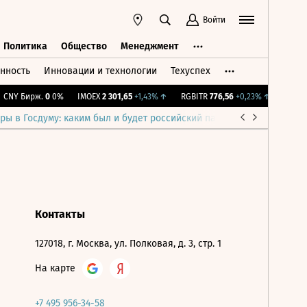
Войти
Политика
Общество
Менеджмент
нность
Инновации и технологии
Техуспех
ть
Политика
Общество
Менеджмент
CNY Бирж.
0
0%
IMOEX
2 301,65
+1,43%
↑
RGBITR
776,56
+0,23%
↑
RTSI
89
ры в Госдуму: каким был и будет российский парламент
Война н
Контакты
127018, г. Москва, ул. Полковая, д. 3, стр. 1
На карте
+7 495 956-34-58