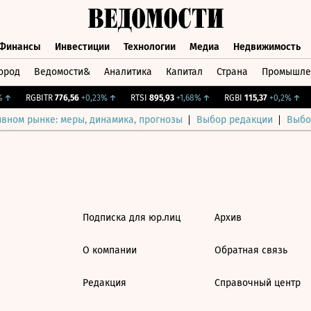
Финансы
Инвестиции
Технологии
Медиа
Недвижимость
ород
Ведомости&
Аналитика
Капитал
Страна
Промышле
а
Финансы
Инвестиции
Технологии
Медиа
Недвижимос
↑
RGBITR
776,56
+0,23%
↑
RTSI
895,93
+1,68%
↑
RGBI
115,37
+0,2%
↑
ивном рынке: меры, динамика, прогнозы
Выбор редакции
Выбо
Подписка для юр.лиц
Архив
О компании
Обратная связь
Редакция
Справочный центр