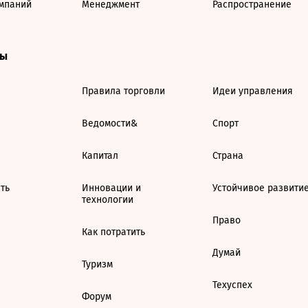
мпаний
Менеджмент
Распространение
ты
Правила торговли
Идеи управления
Ведомости&
Спорт
Капитал
Страна
ть
Инновации и
Устойчивое развити
технологии
Право
Как потратить
Думай
Туризм
Техуспех
Форум