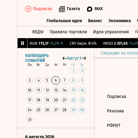
Подписка
Газета
MAX
Глобальные идеи
Бизнес
Экономика
ВЕДЫ
Правила торговли
Идеи управления
Г
Глобальные идеи
Бизнес
Экономик
,93
+1,68%
↑
RGBI
115,37
+0,2%
↑
CNY Бирж.
0
0%
IMOEX
2 301,65
+1,43%
Ситуация на топл
КАЛЕНДАРЬ
Август
СОБЫТИЙ
Пн
Вт
Ср
Чт
Пт
Сб
Вс
1
2
3
4
5
6
7
8
9
10
11
12
13
14
15
16
Подписка
17
18
19
20
21
22
23
24
25
26
27
28
29
30
Реклама
31
РФРИТ
6 августа 2026