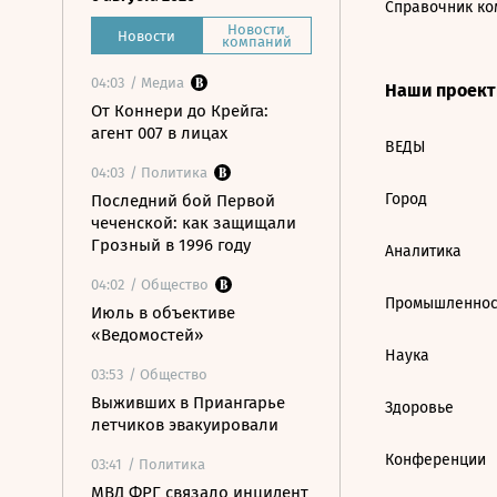
Справочник ко
Новости
Новости
компаний
04:03
/ Медиа
Наши проек
От Коннери до Крейга:
агент 007 в лицах
ВЕДЫ
04:03
/ Политика
Город
Последний бой Первой
чеченской: как защищали
Грозный в 1996 году
Аналитика
04:02
/ Общество
Промышленнос
Июль в объективе
«Ведомостей»
Наука
03:53
/ Общество
Выживших в Приангарье
Здоровье
летчиков эвакуировали
Конференции
03:41
/ Политика
МВД ФРГ связало инцидент