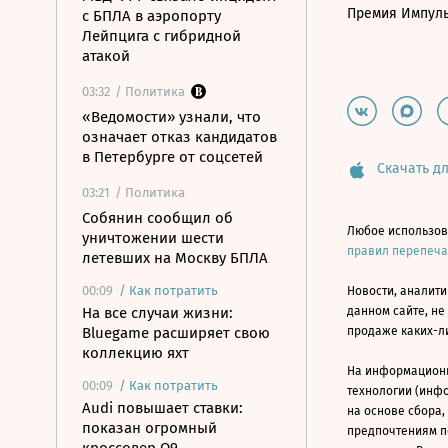
Премия Импул
с БПЛА в аэропорту
Лейпцига с гибридной
атакой
03:32
/ Политика
«Ведомости» узнали, что
означает отказ кандидатов
в Петербурге от соцсетей
Скачать дл
03:21
/ Политика
Собянин сообщил об
Любое использов
уничтожении шести
правил перепеч
летевших на Москву БПЛА
00:09
/
Как потратить
Новости, аналити
На все случаи жизни:
данном сайте, не
Bluegame расширяет свою
продаже каких-л
коллекцию яхт
На информацион
00:09
/
Как потратить
технологии (инф
Audi повышает ставки:
на основе сбора,
показан огромный
предпочтениям п