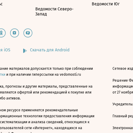
ьс
Ведомости Юг
Ведомости Северо-
Запад
я iOS
Скачать для Android
ание материалов допускается только при соблюдении
Сетевое изд
атки
и при наличии гиперссылки на vedomosti.ru
Решение Фе
ка, прогнозы и другие материалы, представленные на
информацио
 являются офертой или рекомендацией к покупке или
от 27 ноября
ибо активов.
Учредитель
ном ресурсе применяются рекомендательные
ормационные технологии предоставления информации
Главный ре
 систематизации и анализа сведений, относящихся к
ользователей сети «Интернет», находящихся на
Электронна