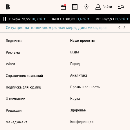
Войти
CNY Бирж.
11,99
+0,33%
↑
IMOEX
2 301,65
+1,43%
↑
RTSI
895,93
+1,68%
↑
Ситуация на топливном рынке: меры, динамика, прогнозы
Выб
Наши проекты
Подписка
ВЕДЫ
Реклама
Город
РФРИТ
Аналитика
Справочник компаний
Промышленность
Подписка для юр.лиц
Наука
О компании
Здоровье
Редакция
Конференции
Менеджмент