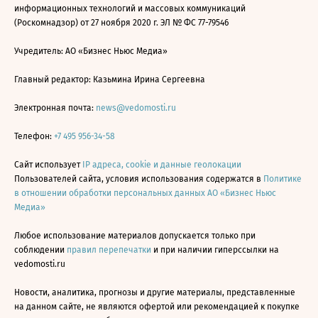
информационных технологий и массовых коммуникаций
(Роскомнадзор) от 27 ноября 2020 г. ЭЛ № ФС 77-79546
Учредитель: АО «Бизнес Ньюс Медиа»
Главный редактор: Казьмина Ирина Сергеевна
Электронная почта:
news@vedomosti.ru
Телефон:
+7 495 956-34-58
Сайт использует
IP адреса, cookie и данные геолокации
Пользователей сайта, условия использования содержатся в
Политике
в отношении обработки персональных данных АО «Бизнес Ньюс
Медиа»
Любое использование материалов допускается только при
соблюдении
правил перепечатки
и при наличии гиперссылки на
vedomosti.ru
Новости, аналитика, прогнозы и другие материалы, представленные
на данном сайте, не являются офертой или рекомендацией к покупке