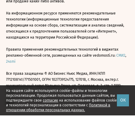
или продаже каких-либо активов.
На информационном ресурсе применяются рекомендательные
технологии (информационные технологии предоставления
информации на основе сбора, систематизации и анализа сведений,
относящихся к предпочтениям пользователей сети «Интернет»,
находящихся на территории Российской Федерации).
Правила применения рекомендательных технологий в виджетах
рекламно-обменной сети, размещенных на сайте vedomosti.ru:
СМИ2
,
24smi
Все права защищены © АО Бизнес Ньюс Медиа, ИНН/КПП
7712108141/771501001, ОГРН 1027739124775, 127018, г. Москва, вн.тер.г.
муниципальный округ Марьина Роща, ул. Полковая, д. 3, стр. 1 1999—
На нашем сайте используются cookie-файлы и технологии
2026
персонализации. Продолжая пользоваться данным сайтом, вы
ОК
подтверждаете свое
согласие
на использование файлов cookie
и технологий персонализации в соответствии с
Политикой в
отношении обработки персональных данных.