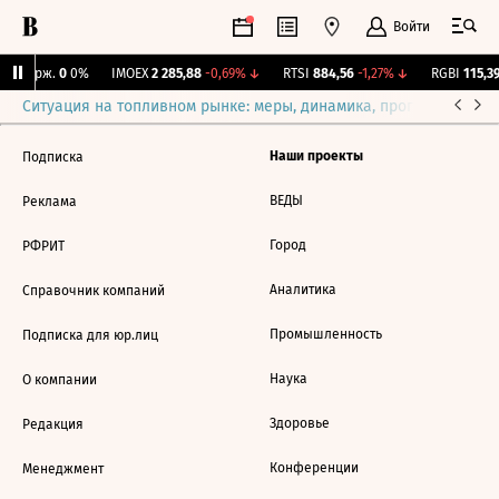
Войти
NY Бирж.
0
0%
IMOEX
2 285,88
-0,69%
↓
RTSI
884,56
-1,27%
↓
RGBI
115,39
Ситуация на топливном рынке: меры, динамика, прогнозы
Выб
Наши проекты
Подписка
ВЕДЫ
Реклама
Город
РФРИТ
Аналитика
Справочник компаний
Промышленность
Подписка для юр.лиц
Наука
О компании
Здоровье
Редакция
Конференции
Менеджмент