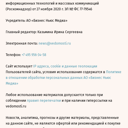
информационных технологий и массовых коммуникаций
(Роскомнадзор) от 27 ноября 2020 г. ЭЛ № ФС 77-79546
Учредитель: АО «Бизнес Ньюс Медиа»
Главный редактор: Казьмина Ирина Сергеевна
Электронная почта:
news@vedomosti.ru
Телефон:
+7 495 956-34-58
Сайт использует
IP адреса, cookie и данные геолокации
Пользователей сайта, условия использования содержатся в
Политике
в отношении обработки персональных данных АО «Бизнес Ньюс
Медиа»
Любое использование материалов допускается только при
соблюдении
правил перепечатки
и при наличии гиперссылки на
vedomosti.ru
Новости, аналитика, прогнозы и другие материалы, представленные
на данном сайте, не являются офертой или рекомендацией к покупке