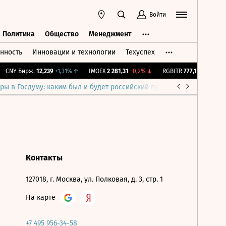
Войти
Политика
Общество
Менеджмент
нность
Инновации и технологии
Техуспех
ть
Политика
Общество
Менеджмент
CNY Бирж.
12,239
+1,31%
↑
IMOEX
2 281,31
-0,2%
↓
RGBITR
777,14
+0,2%
↑
ры в Госдуму: каким был и будет российский парламент
Война н
Контакты
127018, г. Москва, ул. Полковая, д. 3, стр. 1
На карте
+7 495 956-34-58