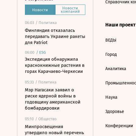
Справочник ко
Новости
Новости
компаний
06:03
/ Политика
Наши проек
Финляндия отказалась
передавать Украине ракеты
ВЕДЫ
для Patriot
06:00
/
ESG
Город
Экспедиция обнаружила
краснокнижные растения в
Аналитика
горах Карачаево-Черкесии
05:33
/ Политика
Промышленнос
Мэр Нагасаки заявил о
риске ядерной войны в
Наука
годовщину американской
бомбардировки
Здоровье
05:10
/ Общество
Конференции
Минпросвещения
утвердило новый перечень