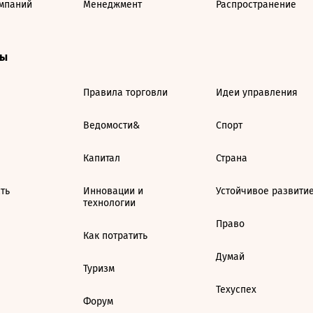
мпаний
Менеджмент
Распространение
ты
Правила торговли
Идеи управления
Ведомости&
Спорт
Капитал
Страна
ть
Инновации и
Устойчивое развити
технологии
Право
Как потратить
Думай
Туризм
Техуспех
Форум