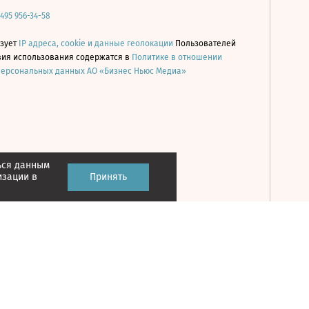
 495 956-34-58
ьзует
IP адреса, cookie и данные геолокации
Пользователей
овия использования содержатся в
Политике в отношении
персональных данных АО «Бизнес Ньюс Медиа»
ься данным
Принять
изации в