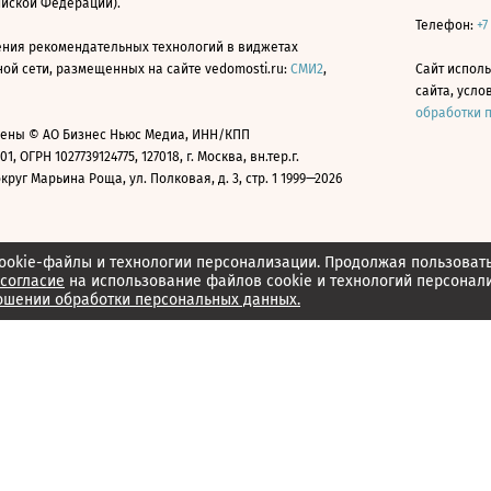
ийской Федерации).
Телефон:
+7
ния рекомендательных технологий в виджетах
й сети, размещенных на сайте vedomosti.ru:
СМИ2
,
Сайт испол
сайта, усл
обработки 
ены © АО Бизнес Ньюс Медиа, ИНН/КПП
01, ОГРН 1027739124775, 127018, г. Москва, вн.тер.г.
уг Марьина Роща, ул. Полковая, д. 3, стр. 1 1999—2026
ookie-файлы и технологии персонализации. Продолжая пользоват
согласие
на использование файлов cookie и технологий персонал
ошении обработки персональных данных.