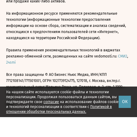
или продаже каких-либо активов.
На информационном ресурсе применяются рекомендательные
технологии (информационные технологии предоставления
информации на основе сбора, систематизации и анализа сведений,
относящихся к предпочтениям пользователей сети «Интернет»,
находящихся на территории Российской Федерации).
Правила применения рекомендательных технологий в виджетах
рекламно-обменной сети, размещенных на сайте vedomosti.ru:
СМИ2
,
24smi
Все права защищены © АО Бизнес Ньюс Медиа, ИНН/КПП
7712108141/771501001, ОГРН 1027739124775, 127018, г. Москва, вн.тер.г.
муниципальный округ Марьина Роща, ул. Полковая, д. 3, стр. 1 1999—
На нашем сайте используются cookie-файлы и технологии
2026
персонализации. Продолжая пользоваться данным сайтом, вы
ОК
подтверждаете свое
согласие
на использование файлов cookie
и технологий персонализации в соответствии с
Политикой в
отношении обработки персональных данных.