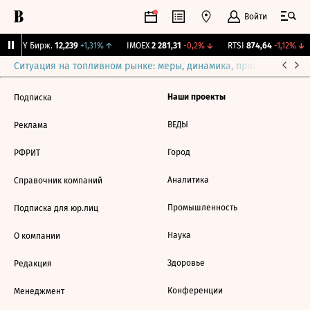
Войти
CNY Бирж.
12,239
+1,31%
↑
IMOEX
2 281,31
-0,2%
↓
RTSI
874,64
-1,12%
↓
Ситуация на топливном рынке: меры, динамика, прогнозы
Выб
Наши проекты
Подписка
ВЕДЫ
Реклама
Город
РФРИТ
Аналитика
Справочник компаний
Промышленность
Подписка для юр.лиц
Наука
О компании
Здоровье
Редакция
Конференции
Менеджмент