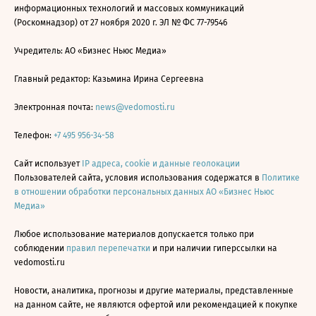
информационных технологий и массовых коммуникаций
(Роскомнадзор) от 27 ноября 2020 г. ЭЛ № ФС 77-79546
Учредитель: АО «Бизнес Ньюс Медиа»
Главный редактор: Казьмина Ирина Сергеевна
Электронная почта:
news@vedomosti.ru
Телефон:
+7 495 956-34-58
Сайт использует
IP адреса, cookie и данные геолокации
Пользователей сайта, условия использования содержатся в
Политике
в отношении обработки персональных данных АО «Бизнес Ньюс
Медиа»
Любое использование материалов допускается только при
соблюдении
правил перепечатки
и при наличии гиперссылки на
vedomosti.ru
Новости, аналитика, прогнозы и другие материалы, представленные
на данном сайте, не являются офертой или рекомендацией к покупке