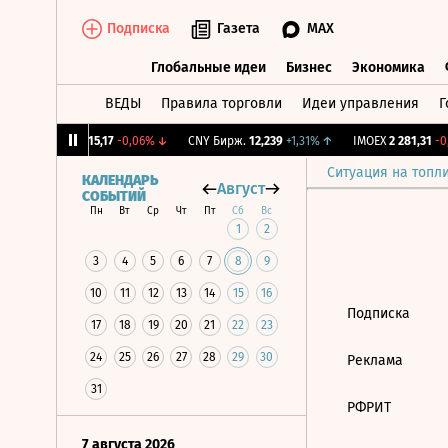
Подписка
Газета
MAX
Глобальные идеи
Бизнес
Экономика
ВЕДЫ
Правила торговли
Идеи управления
Г
Глобальные идеи
Бизнес
Экономик
12%
↓
RGBI
115,17
-0,06%
↓
CNY Бирж.
12,239
+1,31%
↑
IMOEX
2 281,31
-0,
Ситуация на топл
КАЛЕНДАРЬ
Август
СОБЫТИЙ
Пн
Вт
Ср
Чт
Пт
Сб
Вс
1
2
3
4
5
6
7
8
9
10
11
12
13
14
15
16
Подписка
17
18
19
20
21
22
23
24
25
26
27
28
29
30
Реклама
31
РФРИТ
7 августа 2026