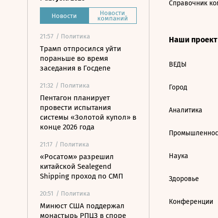
Справочник ко
Новости
Новости
компаний
21:57
/ Политика
Наши проек
Трамп отпросился уйти
пораньше во время
ВЕДЫ
заседания в Госдепе
21:32
/ Политика
Город
Пентагон планирует
провести испытания
Аналитика
системы «Золотой купол» в
конце 2026 года
Промышленнос
21:17
/ Политика
Наука
«Росатом» разрешил
китайской Sealegend
Shipping проход по СМП
Здоровье
20:51
/ Политика
Конференции
Минюст США поддержал
монастырь РПЦЗ в споре