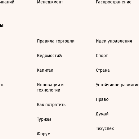
мпаний
Менеджмент
Распространение
ты
Правила торговли
Идеи управления
Ведомости&
Спорт
Капитал
Страна
ть
Инновации и
Устойчивое развити
технологии
Право
Как потратить
Думай
Туризм
Техуспех
Форум