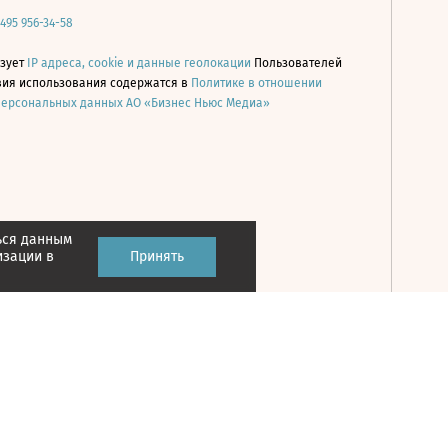
 495 956-34-58
ьзует
IP адреса, cookie и данные геолокации
Пользователей
овия использования содержатся в
Политике в отношении
персональных данных АО «Бизнес Ньюс Медиа»
ься данным
Принять
изации в