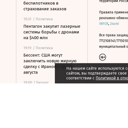
территории Росс
беспилотников в
страхование заказов
Правила примене
рекламно-обменно
19:31
/ Политика
INFOX
,
24smi
Пентагон закупит лазерные
системы борьбы с дронами
Все права защищ
на $400 млн
7712108141/7715010
муниципальный окр
19:19
/ Политика
Бессент: США могут
заключить новую мирную
сделку с Ираном 7 или 8
На нашем сайте используются c
августа
сайтом, вы подтверждаете свое
соответствии с
Политикой в отн
19:00
/ Бизнес
Аукцион по продаже
Рижского вокзала вновь не
состоялся
18:44
/ Политика
В Раде призвали Федорова
отправиться служить в ВСУ