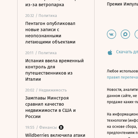
Премия Импул
из-за ветропарка
20:32
/ Политика
Пентагон опубликовал
новые записи с
неопознанными
летающими объектами
Скачать дл
20:11
/ Политика
Испания ввела временный
контроль для
Любое использов
путешественников из
правил перепеч
Италии
Новости, аналити
20:02
/ Недвижимость
данном сайте, не
Замглавы Минстроя
продаже каких-л
сравнил качество
недвижимости в США и
На информацион
России
технологии (инф
на основе сбора,
19:55
/ Финансы
предпочтениям п
Wildberries включила атаки