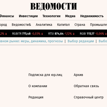
Финансы
Инвестиции
Технологии
Медиа
Недвижимость
ород
Ведомости&
Аналитика
Капитал
Страна
Промышле
а
Финансы
Инвестиции
Технологии
Медиа
Недвижимос
2%
↓
RGBITR
775,48
-0,03%
↓
RTSI
874,64
-1,12%
↓
RGBI
115,17
-0,06%
↓
ивном рынке: меры, динамика, прогнозы
Выбор редакции
Выбо
Подписка для юр.лиц
Архив
О компании
Обратная связь
Редакция
Справочный центр