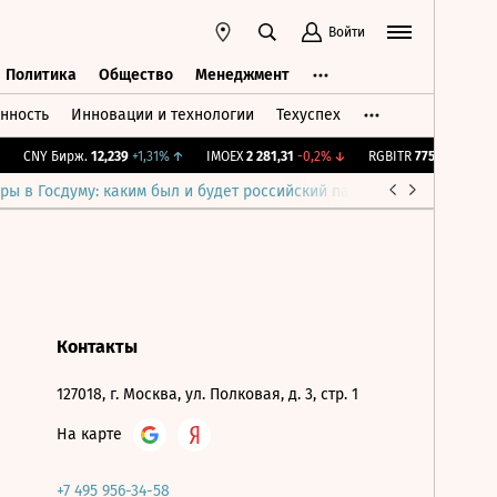
Войти
Политика
Общество
Менеджмент
нность
Инновации и технологии
Техуспех
ть
Политика
Общество
Менеджмент
CNY Бирж.
12,239
+1,31%
↑
IMOEX
2 281,31
-0,2%
↓
RGBITR
775,48
-0,03%
ры в Госдуму: каким был и будет российский парламент
Война н
Контакты
127018, г. Москва, ул. Полковая, д. 3, стр. 1
На карте
+7 495 956-34-58