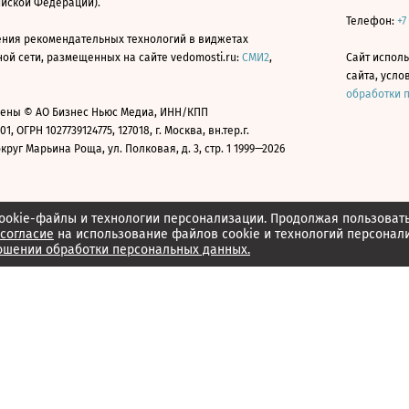
ийской Федерации).
Телефон:
+7
ния рекомендательных технологий в виджетах
й сети, размещенных на сайте vedomosti.ru:
СМИ2
,
Сайт испол
сайта, усл
обработки 
ены © АО Бизнес Ньюс Медиа, ИНН/КПП
01, ОГРН 1027739124775, 127018, г. Москва, вн.тер.г.
уг Марьина Роща, ул. Полковая, д. 3, стр. 1 1999—2026
ookie-файлы и технологии персонализации. Продолжая пользоват
согласие
на использование файлов cookie и технологий персонал
ошении обработки персональных данных.