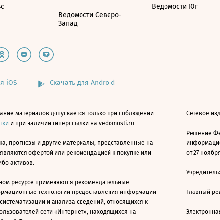
ьс
Ведомости Юг
Ведомости Северо-
Запад
я iOS
Скачать для Android
ание материалов допускается только при соблюдении
Сетевое изд
атки
и при наличии гиперссылки на vedomosti.ru
Решение Фе
ка, прогнозы и другие материалы, представленные на
информацио
 являются офертой или рекомендацией к покупке или
от 27 ноября
ибо активов.
Учредитель
ном ресурсе применяются рекомендательные
ормационные технологии предоставления информации
Главный ре
 систематизации и анализа сведений, относящихся к
ользователей сети «Интернет», находящихся на
Электронна