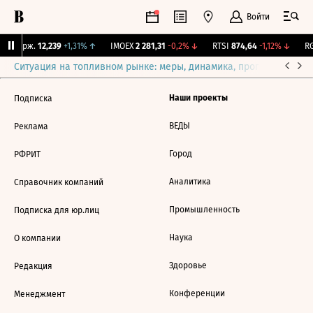
Войти
NY Бирж.
12,239
+1,31%
↑
IMOEX
2 281,31
-0,2%
↓
RTSI
874,64
-1,12%
↓
RG
Ситуация на топливном рынке: меры, динамика, прогнозы
Выб
Наши проекты
Подписка
ВЕДЫ
Реклама
Город
РФРИТ
Аналитика
Справочник компаний
Промышленность
Подписка для юр.лиц
Наука
О компании
Здоровье
Редакция
Конференции
Менеджмент