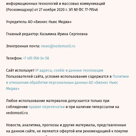
информационных технологий и массовых коммуникаций
(Роскомнадзор) от 27 ноября 2020 г. ЭЛ № ФС 77-79546
Учредитель: АО «Бизнес Ньюс Медиа»
Главный редактор: Казьмина Ирина Сергеевна
Электронная почта:
news@vedomosti.ru
Телефон:
+7 495 956-34-58
Сайт использует
IP адреса, cookie и данные геолокации
Пользователей сайта, условия использования содержатся в
Политике
в отношении обработки персональных данных АО «Бизнес Ньюс
Медиа»
Любое использование материалов допускается только при
соблюдении
правил перепечатки
и при наличии гиперссылки на
vedomosti.ru
Новости, аналитика, прогнозы и другие материалы, представленные
на данном сайте, не являются офертой или рекомендацией к покупке