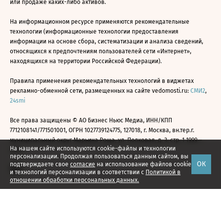
или продаже каких-либо активов.
На информационном ресурсе применяются рекомендательные
технологии (информационные технологии предоставления
информации на основе сбора, систематизации и анализа сведений,
относящихся к предпочтениям пользователей сети «Интернет»,
находящихся на территории Российской Федерации).
Правила применения рекомендательных технологий в виджетах
рекламно-обменной сети, размещенных на сайте vedomosti.ru:
СМИ2
,
24smi
Все права защищены © АО Бизнес Ньюс Медиа, ИНН/КПП
7712108141/771501001, ОГРН 1027739124775, 127018, г. Москва, вн.тер.г.
муниципальный округ Марьина Роща, ул. Полковая, д. 3, стр. 1 1999—
На нашем сайте используются cookie-файлы и технологии
2026
персонализации. Продолжая пользоваться данным сайтом, вы
ОК
подтверждаете свое
согласие
на использование файлов cookie
и технологий персонализации в соответствии с
Политикой в
отношении обработки персональных данных.