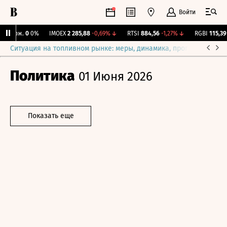
Войти
 Бирж.
0
0%
IMOEX
2 285,88
-0,69%
↓
RTSI
884,56
-1,27%
↓
RGBI
115,39
+
Ситуация на топливном рынке: меры, динамика, прогнозы
Выб
Политика
01 Июня 2026
Показать еще