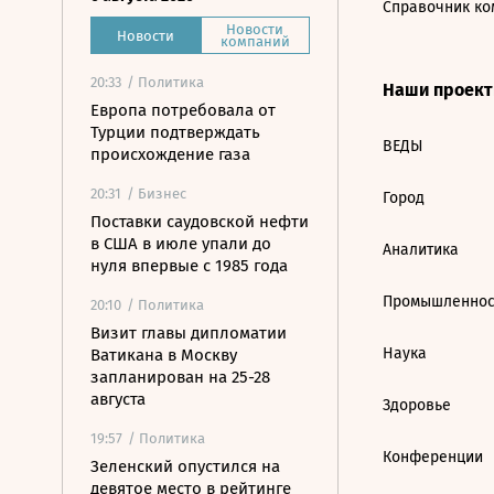
Справочник ко
Новости
Новости
компаний
20:33
/ Политика
Наши проек
Европа потребовала от
Турции подтверждать
ВЕДЫ
происхождение газа
20:31
/ Бизнес
Город
Поставки саудовской нефти
в США в июле упали до
Аналитика
нуля впервые с 1985 года
Промышленнос
20:10
/ Политика
Визит главы дипломатии
Наука
Ватикана в Москву
запланирован на 25-28
августа
Здоровье
19:57
/ Политика
Конференции
Зеленский опустился на
девятое место в рейтинге