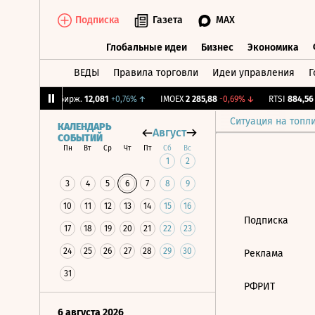
Подписка
Газета
MAX
Глобальные идеи
Бизнес
Экономика
ВЕДЫ
Правила торговли
Идеи управления
Г
Глобальные идеи
Бизнес
Экономик
34%
↑
CNY Бирж.
12,081
+0,76%
↑
IMOEX
2 285,88
-0,69%
↓
RTSI
884,56
-
Ситуация на топл
КАЛЕНДАРЬ
Август
СОБЫТИЙ
Пн
Вт
Ср
Чт
Пт
Сб
Вс
1
2
3
4
5
6
7
8
9
10
11
12
13
14
15
16
Подписка
17
18
19
20
21
22
23
24
25
26
27
28
29
30
Реклама
31
РФРИТ
6 августа 2026