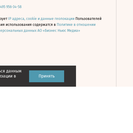
 495 956-34-58
ьзует
IP адреса, cookie и данные геолокации
Пользователей
овия использования содержатся в
Политике в отношении
персональных данных АО «Бизнес Ньюс Медиа»
ься данным
Принять
изации в