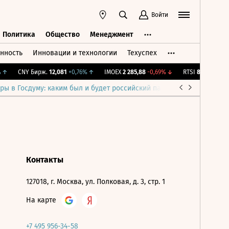
Войти
Политика
Общество
Менеджмент
нность
Инновации и технологии
Техуспех
ть
Политика
Общество
Менеджмент
↑
CNY Бирж.
12,081
+0,76%
↑
IMOEX
2 285,88
-0,69%
↓
RTSI
884,56
-1,27
ры в Госдуму: каким был и будет российский парламент
Война н
Контакты
127018, г. Москва, ул. Полковая, д. 3, стр. 1
На карте
+7 495 956-34-58