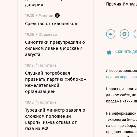
Премия Импул
доверия
19:38
/ Мнения
Средство от сквозняков
19:36
/ Общество
Синоптики предупредили о
сильном ливне в Москве 7
Скачать дл
августа
19:19
/ Политика
Любое использов
Слуцкий потребовал
правил перепеч
признать партию «Яблоко»
нежелательной
Новости, аналити
организацией
данном сайте, не
продаже каких-л
19:10
/ Политика
Турецкий министр заявил о
На информацион
сложном положении
технологии (инф
Европы из-за отказа от
на основе сбора,
газа из РФ
предпочтениям п