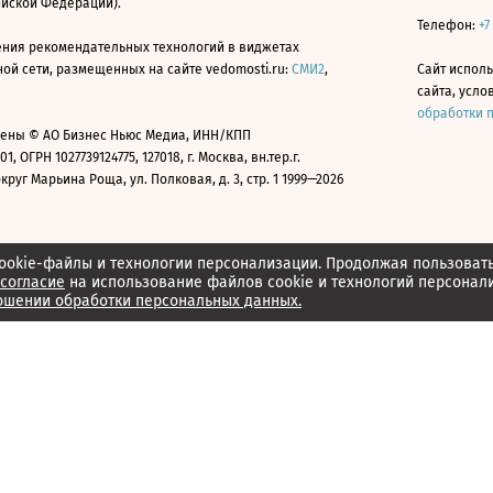
ийской Федерации).
Телефон:
+7
ния рекомендательных технологий в виджетах
й сети, размещенных на сайте vedomosti.ru:
СМИ2
,
Сайт испол
сайта, усл
обработки 
ены © АО Бизнес Ньюс Медиа, ИНН/КПП
01, ОГРН 1027739124775, 127018, г. Москва, вн.тер.г.
уг Марьина Роща, ул. Полковая, д. 3, стр. 1 1999—2026
ookie-файлы и технологии персонализации. Продолжая пользоват
согласие
на использование файлов cookie и технологий персонал
ошении обработки персональных данных.