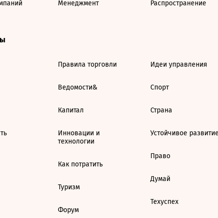
мпаний
Менеджмент
Распространение
ты
Правила торговли
Идеи управления
Ведомости&
Спорт
Капитал
Страна
ть
Инновации и
Устойчивое развити
технологии
Право
Как потратить
Думай
Туризм
Техуспех
Форум