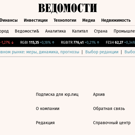
Финансы
Инвестиции
Технологии
Медиа
Недвижимость
ород
Ведомости&
Аналитика
Капитал
Страна
Промышле
а
Финансы
Инвестиции
Технологии
Медиа
Недвижимос
1,27%
↓
RGBI
115,35
+0,18%
↑
RGBITR
776,41
+0,21%
↑
FESH
62,27
+0,34%
ивном рынке: меры, динамика, прогнозы
Выбор редакции
Выбо
Подписка для юр.лиц
Архив
О компании
Обратная связь
Редакция
Справочный центр