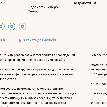
ьс
Ведомости Юг
Ведомости Северо-
Запад
я iOS
Скачать для Android
ание материалов допускается только при соблюдении
Сетевое изд
атки
и при наличии гиперссылки на vedomosti.ru
Решение Фе
ка, прогнозы и другие материалы, представленные на
информацио
 являются офертой или рекомендацией к покупке или
от 27 ноября
ибо активов.
Учредитель
ном ресурсе применяются рекомендательные
ормационные технологии предоставления информации
Главный ре
 систематизации и анализа сведений, относящихся к
ользователей сети «Интернет», находящихся на
Электронна