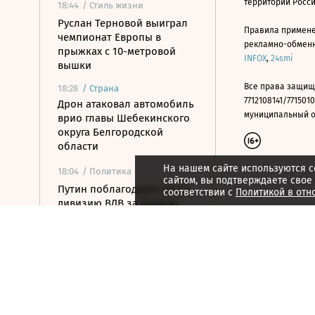
территории Росс
18:44
/ Стиль жизни
Руслан Терновой выиграл
Правила примене
чемпионат Европы в
рекламно-обменно
прыжках с 10-метровой
INFOX
,
24smi
вышки
Все права защищ
18:28
/
Страна
7712108141/7715010
Дрон атаковал автомобиль
муниципальный окр
врио главы Шебекинского
округа Белгородской
области
На нашем сайте используются c
18:04
/ Политика
сайтом, вы подтверждаете свое
Путин поблагодарил 76-ю
соответствии с
Политикой в отн
дивизию ВДВ за боевую
работу
18:03
/ Политика
Средства ПВО в течение дня
сбили 281 беспилотник ВСУ
17:50
/ Общество