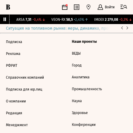
Войти
92%
↑
ARSA
7,51
-0,4%
↓
VEON-RX
58,5
+2,45%
↑
IMOEX
2 279,08
-0,3%
↓
Ситуация на топливном рынке: меры, динамика, прогнозы
Выб
Наши проекты
Подписка
ВЕДЫ
Реклама
Город
РФРИТ
Аналитика
Справочник компаний
Промышленность
Подписка для юр.лиц
Наука
О компании
Здоровье
Редакция
Конференции
Менеджмент