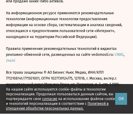
или продаже каких-либо активов.
На информационном ресурсе применяются рекомендательные
технологии (информационные технологии предоставления
информации на основе сбора, систематизации и анализа сведений,
относящихся к предпочтениям пользователей сети «Интернет»,
находящихся на территории Российской Федерации).
Правила применения рекомендательных технологий в виджетах
рекламно-обменной сети, размещенных на сайте vedomosti.ru:
СМИ2
,
24smi
Все права защищены © АО Бизнес Ньюс Медиа, ИНН/КПП
7712108141/771501001, ОГРН 1027739124775, 127018, г. Москва, вн.тер.г.
муниципальный округ Марьина Роща, ул. Полковая, д. 3, стр. 1 1999—
На нашем сайте используются cookie-файлы и технологии
2026
персонализации. Продолжая пользоваться данным сайтом, вы
ОК
подтверждаете свое
согласие
на использование файлов cookie
и технологий персонализации в соответствии с
Политикой в
отношении обработки персональных данных.