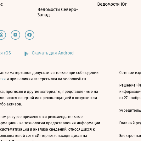
ьс
Ведомости Юг
Ведомости Северо-
Запад
я iOS
Скачать для Android
ание материалов допускается только при соблюдении
Сетевое изд
атки
и при наличии гиперссылки на vedomosti.ru
Решение Фе
ка, прогнозы и другие материалы, представленные на
информацио
 являются офертой или рекомендацией к покупке или
от 27 ноября
ибо активов.
Учредитель
ном ресурсе применяются рекомендательные
ормационные технологии предоставления информации
Главный ре
 систематизации и анализа сведений, относящихся к
ользователей сети «Интернет», находящихся на
Электронна