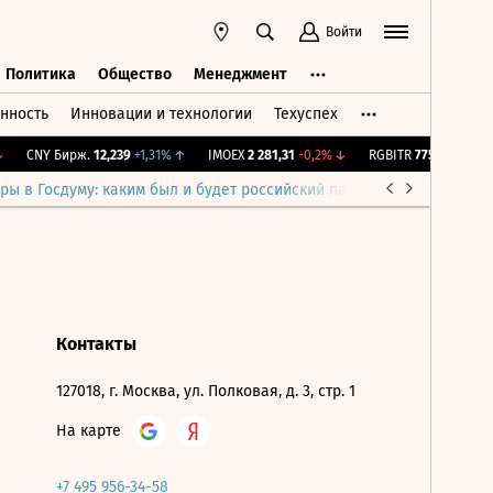
Войти
Политика
Общество
Менеджмент
нность
Инновации и технологии
Техуспех
ть
Политика
Общество
Менеджмент
CNY Бирж.
12,239
+1,31%
↑
IMOEX
2 281,31
-0,2%
↓
RGBITR
775,48
-0,03%
ры в Госдуму: каким был и будет российский парламент
Война н
Контакты
127018, г. Москва, ул. Полковая, д. 3, стр. 1
На карте
+7 495 956-34-58