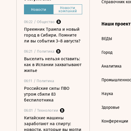
Справочник ко
Новости
Новости
компаний
06:22
/ Общество
Наши проек
Преемник Трампа и новый
город в Сибири. Помните
ВЕДЫ
ли вы события 3–8 августа?
06:21
/ Политика
Город
Выселить нельзя оставить:
как в Испании захватывают
Аналитика
жилье
Промышленнос
06:11
/ Политика
Российские силы ПВО
Наука
утром сбили 83
беспилотника
Здоровье
06:01
/ Технологии
Китайские машины
Конференции
заработают на спирту:
новости, которые вы могли