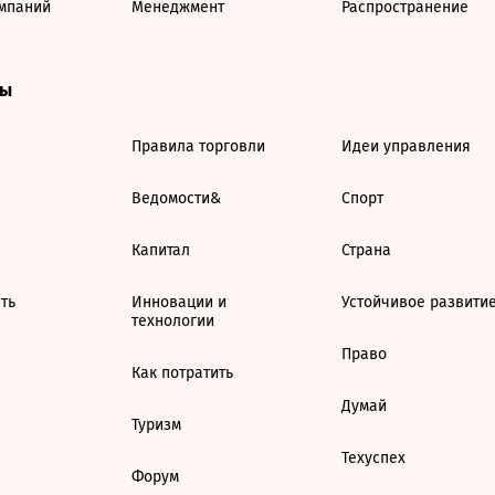
мпаний
Менеджмент
Распространение
ты
Правила торговли
Идеи управления
Ведомости&
Спорт
Капитал
Страна
ть
Инновации и
Устойчивое развити
технологии
Право
Как потратить
Думай
Туризм
Техуспех
Форум