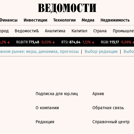
Финансы
Инвестиции
Технологии
Медиа
Недвижимость
ород
Ведомости&
Аналитика
Капитал
Страна
Промышле
а
Финансы
Инвестиции
Технологии
Медиа
Недвижимос
2%
↓
RGBITR
775,48
-0,03%
↓
RTSI
874,64
-1,12%
↓
RGBI
115,17
-0,06%
↓
ивном рынке: меры, динамика, прогнозы
Выбор редакции
Выбо
Подписка для юр.лиц
Архив
О компании
Обратная связь
Редакция
Справочный центр