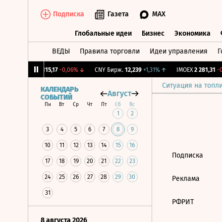
Подписка
Газета
MAX
Глобальные идеи
Бизнес
Экономика
ВЕДЫ
Правила торговли
Идеи управления
Г
Глобальные идеи
Бизнес
Экономик
12%
↓
RGBI
115,17
-0,06%
↓
CNY Бирж.
12,239
+1,31%
↑
IMOEX
2 281,31
-0,
Ситуация на топл
КАЛЕНДАРЬ
Август
СОБЫТИЙ
Пн
Вт
Ср
Чт
Пт
Сб
Вс
1
2
3
4
5
6
7
8
9
10
11
12
13
14
15
16
Подписка
17
18
19
20
21
22
23
24
25
26
27
28
29
30
Реклама
31
РФРИТ
8 августа 2026