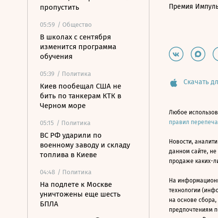
Премия Импул
пропустить
05:59
/ Общество
В школах с сентября
изменится программа
обучения
05:39
/ Политика
Скачать дл
Киев пообещал США не
бить по танкерам КТК в
Черном море
Любое использов
правил перепеч
05:15
/ Политика
ВС РФ ударили по
Новости, аналити
военному заводу и складу
данном сайте, не
топлива в Киеве
продаже каких-л
04:48
/ Политика
На информацион
На подлете к Москве
технологии (инф
уничтожены еще шесть
на основе сбора,
БПЛА
предпочтениям п