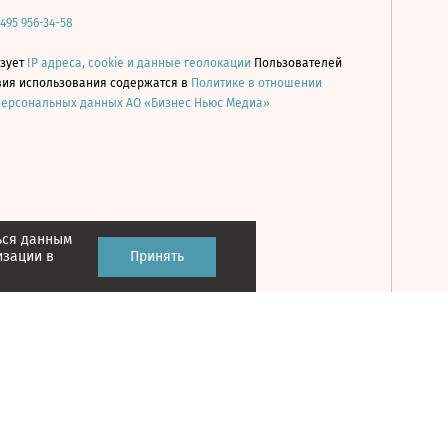
 495 956-34-58
ьзует
IP адреса, cookie и данные геолокации
Пользователей
овия использования содержатся в
Политике в отношении
персональных данных АО «Бизнес Ньюс Медиа»
ься данным
Принять
изации в