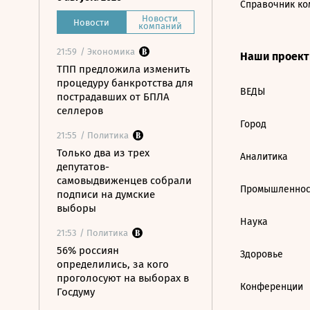
Справочник ко
Новости
Новости
компаний
21:59
/ Экономика
Наши проек
ТПП предложила изменить
процедуру банкротства для
ВЕДЫ
пострадавших от БПЛА
селлеров
Город
21:55
/ Политика
Только два из трех
Аналитика
депутатов-
самовыдвиженцев собрали
Промышленнос
подписи на думские
выборы
Наука
21:53
/ Политика
56% россиян
Здоровье
определились, за кого
проголосуют на выборах в
Конференции
Госдуму