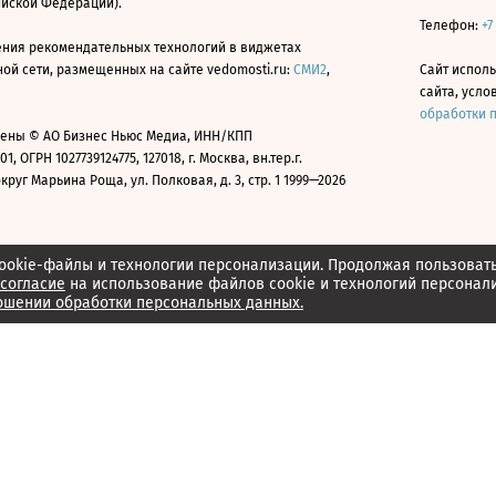
ийской Федерации).
Телефон:
+7
ния рекомендательных технологий в виджетах
й сети, размещенных на сайте vedomosti.ru:
СМИ2
,
Сайт испол
сайта, усл
обработки 
ены © АО Бизнес Ньюс Медиа, ИНН/КПП
01, ОГРН 1027739124775, 127018, г. Москва, вн.тер.г.
уг Марьина Роща, ул. Полковая, д. 3, стр. 1 1999—2026
ookie-файлы и технологии персонализации. Продолжая пользоват
согласие
на использование файлов cookie и технологий персонал
ошении обработки персональных данных.