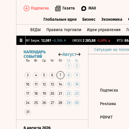
Подписка
Газета
MAX
Глобальные идеи
Бизнес
Экономика
ВЕДЫ
Правила торговли
Идеи управления
Г
Глобальные идеи
Бизнес
Экономик
8
-2,02%
↓
CNY Бирж.
12,081
+0,76%
↑
IMOEX
2 285,88
-0,69%
↓
RTSI
884,
Ситуация на топл
КАЛЕНДАРЬ
Август
СОБЫТИЙ
Пн
Вт
Ср
Чт
Пт
Сб
Вс
1
2
3
4
5
6
7
8
9
10
11
12
13
14
15
16
Подписка
17
18
19
20
21
22
23
24
25
26
27
28
29
30
Реклама
31
РФРИТ
6 августа 2026