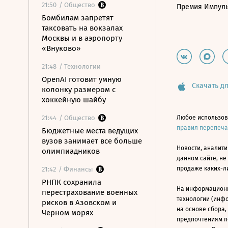
21:50
/ Общество
Премия Импул
Бомбилам запретят
таксовать на вокзалах
Москвы и в аэропорту
«Внуково»
21:48
/ Технологии
OpenAI готовит умную
Скачать дл
колонку размером с
хоккейную шайбу
21:44
/ Общество
Любое использов
правил перепеч
Бюджетные места ведущих
вузов занимает все больше
Новости, аналити
олимпиадников
данном сайте, не
продаже каких-л
21:42
/ Финансы
РНПК сохранила
На информацион
перестрахование военных
технологии (инф
рисков в Азовском и
на основе сбора,
Черном морях
предпочтениям п