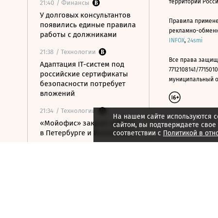
территории Росс
21:40
/ Финансы
У долговых консультантов
Правила примене
появились единые правила
рекламно-обменно
работы с должниками
INFOX
,
24smi
21:38
/ Технологии
Все права защищ
Адаптация IT-систем под
7712108141/7715010
российские сертификаты
муниципальный окр
безопасности потребует
вложений
21:34
/ Технологии
На нашем сайте используются c
«Мойофис» закрыл офисы
сайтом, вы подтверждаете свое
в Петербурге и Иннополисе
соответствии с
Политикой в отн
21:33
/ Политика
Россия поддержала
расширение
авиасообщения с
Казахстаном
21:28
/ Недвижимость