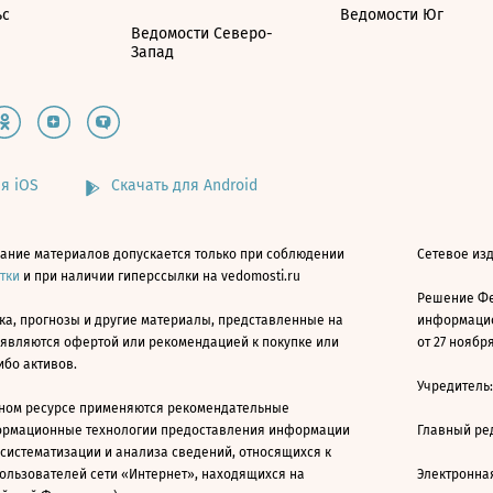
ьс
Ведомости Юг
Ведомости Северо-
Запад
я iOS
Скачать для Android
ание материалов допускается только при соблюдении
Сетевое изд
атки
и при наличии гиперссылки на vedomosti.ru
Решение Фе
ка, прогнозы и другие материалы, представленные на
информацио
 являются офертой или рекомендацией к покупке или
от 27 ноября
ибо активов.
Учредитель
ном ресурсе применяются рекомендательные
ормационные технологии предоставления информации
Главный ре
 систематизации и анализа сведений, относящихся к
ользователей сети «Интернет», находящихся на
Электронна