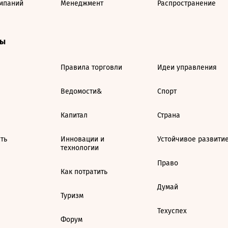
мпаний
Менеджмент
Распространение
ты
Правила торговли
Идеи управления
Ведомости&
Спорт
Капитал
Страна
ть
Инновации и
Устойчивое развити
технологии
Право
Как потратить
Думай
Туризм
Техуспех
Форум