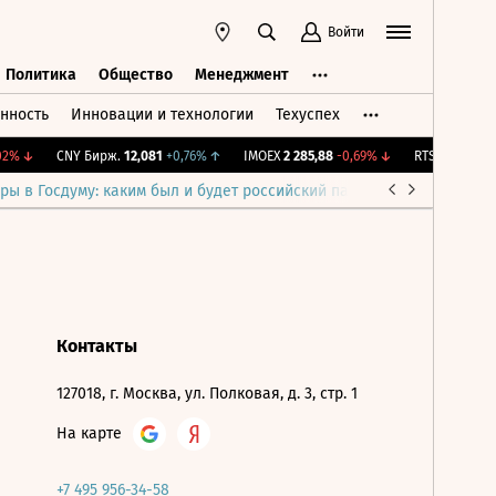
Войти
Политика
Общество
Менеджмент
нность
Инновации и технологии
Техуспех
ть
Политика
Общество
Менеджмент
2%
↓
CNY Бирж.
12,081
+0,76%
↑
IMOEX
2 285,88
-0,69%
↓
RTSI
884,56
-1
ры в Госдуму: каким был и будет российский парламент
Война н
Контакты
127018, г. Москва, ул. Полковая, д. 3, стр. 1
На карте
+7 495 956-34-58