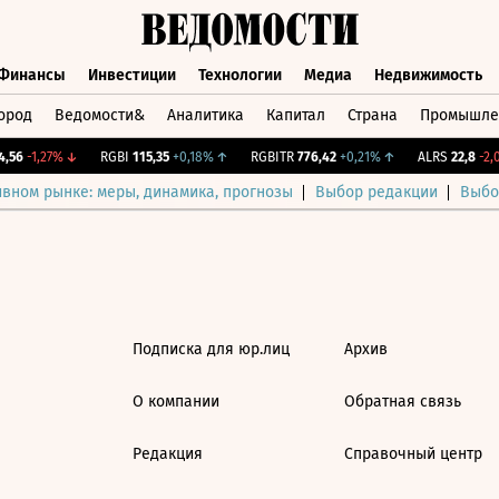
Финансы
Инвестиции
Технологии
Медиа
Недвижимость
ород
Ведомости&
Аналитика
Капитал
Страна
Промышле
а
Финансы
Инвестиции
Технологии
Медиа
Недвижимос
56
-1,27%
↓
RGBI
115,35
+0,18%
↑
RGBITR
776,42
+0,21%
↑
ALRS
22,8
-2,0
ивном рынке: меры, динамика, прогнозы
Выбор редакции
Выбо
Подписка для юр.лиц
Архив
О компании
Обратная связь
Редакция
Справочный центр