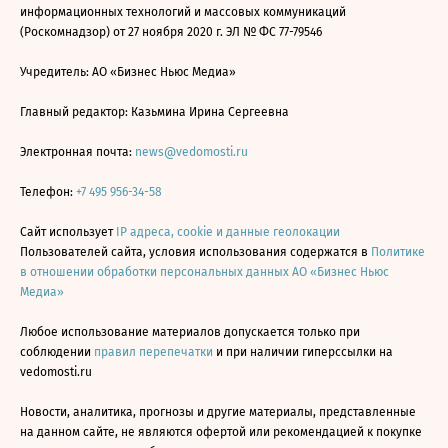
информационных технологий и массовых коммуникаций
(Роскомнадзор) от 27 ноября 2020 г. ЭЛ № ФС 77-79546
Учредитель: АО «Бизнес Ньюс Медиа»
Главный редактор: Казьмина Ирина Сергеевна
Электронная почта:
news@vedomosti.ru
Телефон:
+7 495 956-34-58
Сайт использует
IP адреса, cookie и данные геолокации
Пользователей сайта, условия использования содержатся в
Политике
в отношении обработки персональных данных АО «Бизнес Ньюс
Медиа»
Любое использование материалов допускается только при
соблюдении
правил перепечатки
и при наличии гиперссылки на
vedomosti.ru
Новости, аналитика, прогнозы и другие материалы, представленные
на данном сайте, не являются офертой или рекомендацией к покупке