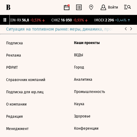
Войти
VEON-RX
56,8
-0,53%
↓
CHKZ
16 050
-0,93%
↓
IMOEX
2 296
+0,44%
↑
R
Ситуация на топливном рынке: меры, динамика, прогнозы
Выб
Наши проекты
Подписка
ВЕДЫ
Реклама
Город
РФРИТ
Аналитика
Справочник компаний
Промышленность
Подписка для юр.лиц
Наука
О компании
Здоровье
Редакция
Конференции
Менеджмент