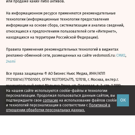
или продаже каких-либо активов.
На информационном ресурсе применяются рекомендательные
технологии (информационные технологии предоставления
информации на основе сбора, систематизации и анализа сведений,
относящихся к предпочтениям пользователей сети «Интернет»,
находящихся на территории Российской Федерации).
Правила применения рекомендательных технологий в виджетах
рекламно-обменной сети, размещенных на сайте vedomosti.ru:
СМИ2
,
24smi
Все права защищены © АО Бизнес Ньюс Медиа, ИНН/КПП
7712108141/771501001, ОГРН 1027739124775, 127018, г. Москва, вн.тер.г.
муниципальный округ Марьина Роща, ул. Полковая, д. 3, стр. 1 1999—
На нашем сайте используются cookie-файлы и технологии
2026
персонализации. Продолжая пользоваться данным сайтом, вы
ОК
подтверждаете свое
согласие
на использование файлов cookie
и технологий персонализации в соответствии с
Политикой в
отношении обработки персональных данных.