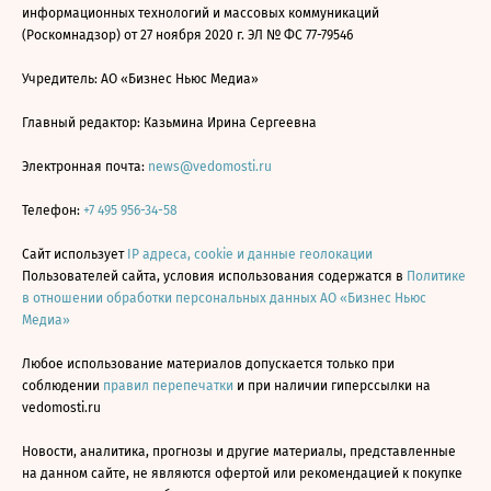
информационных технологий и массовых коммуникаций
(Роскомнадзор) от 27 ноября 2020 г. ЭЛ № ФС 77-79546
Учредитель: АО «Бизнес Ньюс Медиа»
Главный редактор: Казьмина Ирина Сергеевна
Электронная почта:
news@vedomosti.ru
Телефон:
+7 495 956-34-58
Сайт использует
IP адреса, cookie и данные геолокации
Пользователей сайта, условия использования содержатся в
Политике
в отношении обработки персональных данных АО «Бизнес Ньюс
Медиа»
Любое использование материалов допускается только при
соблюдении
правил перепечатки
и при наличии гиперссылки на
vedomosti.ru
Новости, аналитика, прогнозы и другие материалы, представленные
на данном сайте, не являются офертой или рекомендацией к покупке