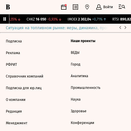
Войти
312
-0,15%
↓
CHKZ
16 050
-0,93%
↓
IMOEX
2 302,04
+0,71%
↑
RTSI
890,82
Ситуация на топливном рынке: меры, динамика, прогнозы
Выб
Наши проекты
Подписка
ВЕДЫ
Реклама
Город
РФРИТ
Аналитика
Справочник компаний
Промышленность
Подписка для юр.лиц
Наука
О компании
Здоровье
Редакция
Конференции
Менеджмент