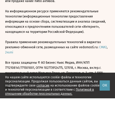
или продаже каких-либо активов.
На информационном ресурсе применяются рекомендательные
технологии (информационные технологии предоставления
информации на основе сбора, систематизации и анализа сведений,
относящихся к предпочтениям пользователей сети «Интернет»,
находящихся на территории Российской Федерации).
Правила применения рекомендательных технологий в виджетах
рекламно-обменной сети, размещенных на сайте vedomosti.ru:
СМИ2
,
24smi
Все права защищены © АО Бизнес Ньюс Медиа, ИНН/КПП
7712108141/771501001, ОГРН 1027739124775, 127018, г. Москва, вн.тер.г.
муниципальный округ Марьина Роща, ул. Полковая, д. 3, стр. 1 1999—
На нашем сайте используются cookie-файлы и технологии
2026
персонализации. Продолжая пользоваться данным сайтом, вы
ОК
подтверждаете свое
согласие
на использование файлов cookie
и технологий персонализации в соответствии с
Политикой в
отношении обработки персональных данных.