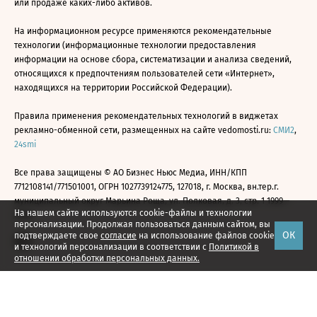
или продаже каких-либо активов.
На информационном ресурсе применяются рекомендательные
технологии (информационные технологии предоставления
информации на основе сбора, систематизации и анализа сведений,
относящихся к предпочтениям пользователей сети «Интернет»,
находящихся на территории Российской Федерации).
Правила применения рекомендательных технологий в виджетах
рекламно-обменной сети, размещенных на сайте vedomosti.ru:
СМИ2
,
24smi
Все права защищены © АО Бизнес Ньюс Медиа, ИНН/КПП
7712108141/771501001, ОГРН 1027739124775, 127018, г. Москва, вн.тер.г.
муниципальный округ Марьина Роща, ул. Полковая, д. 3, стр. 1 1999—
На нашем сайте используются cookie-файлы и технологии
2026
персонализации. Продолжая пользоваться данным сайтом, вы
ОК
подтверждаете свое
согласие
на использование файлов cookie
и технологий персонализации в соответствии с
Политикой в
отношении обработки персональных данных.