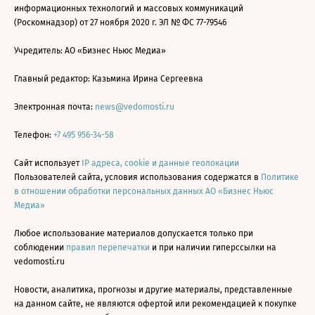
информационных технологий и массовых коммуникаций
(Роскомнадзор) от 27 ноября 2020 г. ЭЛ № ФС 77-79546
Учредитель: АО «Бизнес Ньюс Медиа»
Главный редактор: Казьмина Ирина Сергеевна
Электронная почта:
news@vedomosti.ru
Телефон:
+7 495 956-34-58
Сайт использует
IP адреса, cookie и данные геолокации
Пользователей сайта, условия использования содержатся в
Политике
в отношении обработки персональных данных АО «Бизнес Ньюс
Медиа»
Любое использование материалов допускается только при
соблюдении
правил перепечатки
и при наличии гиперссылки на
vedomosti.ru
Новости, аналитика, прогнозы и другие материалы, представленные
на данном сайте, не являются офертой или рекомендацией к покупке