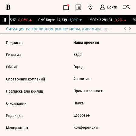
Войти
BI
115,17
-0,06%
↓
CNY Бирж.
12,239
+1,31%
↑
IMOEX
2 281,31
-0,2%
↓
RG
Ситуация на топливном рынке: меры, динамика, прогнозы
Выб
Наши проекты
Подписка
ВЕДЫ
Реклама
Город
РФРИТ
Аналитика
Справочник компаний
Промышленность
Подписка для юр.лиц
Наука
О компании
Здоровье
Редакция
Конференции
Менеджмент