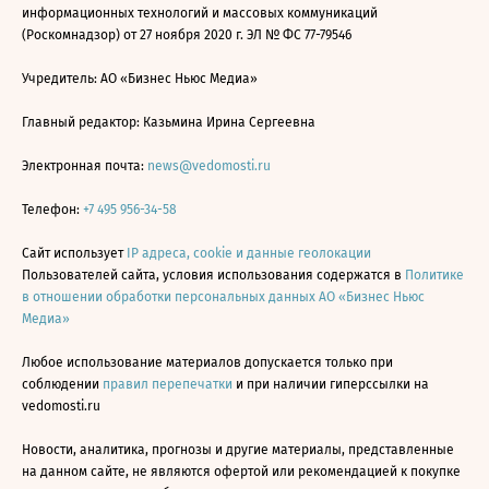
информационных технологий и массовых коммуникаций
(Роскомнадзор) от 27 ноября 2020 г. ЭЛ № ФС 77-79546
Учредитель: АО «Бизнес Ньюс Медиа»
Главный редактор: Казьмина Ирина Сергеевна
Электронная почта:
news@vedomosti.ru
Телефон:
+7 495 956-34-58
Сайт использует
IP адреса, cookie и данные геолокации
Пользователей сайта, условия использования содержатся в
Политике
в отношении обработки персональных данных АО «Бизнес Ньюс
Медиа»
Любое использование материалов допускается только при
соблюдении
правил перепечатки
и при наличии гиперссылки на
vedomosti.ru
Новости, аналитика, прогнозы и другие материалы, представленные
на данном сайте, не являются офертой или рекомендацией к покупке