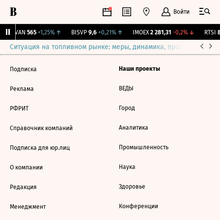
Войти
AVAN
565
+1,25%
↑
BISVP
9,6
+0,21%
↑
IMOEX
2 281,31
-0,2%
↓
RTSI
8
Ситуация на топливном рынке: меры, динамика, прогнозы
Выб
Наши проекты
Подписка
ВЕДЫ
Реклама
Город
РФРИТ
Аналитика
Справочник компаний
Промышленность
Подписка для юр.лиц
Наука
О компании
Здоровье
Редакция
Конференции
Менеджмент