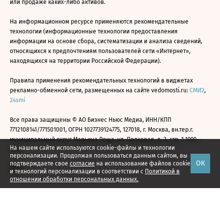
или продаже каких-либо активов.
На информационном ресурсе применяются рекомендательные
технологии (информационные технологии предоставления
информации на основе сбора, систематизации и анализа сведений,
относящихся к предпочтениям пользователей сети «Интернет»,
находящихся на территории Российской Федерации).
Правила применения рекомендательных технологий в виджетах
рекламно-обменной сети, размещенных на сайте vedomosti.ru:
СМИ2
,
24smi
Все права защищены © АО Бизнес Ньюс Медиа, ИНН/КПП
7712108141/771501001, ОГРН 1027739124775, 127018, г. Москва, вн.тер.г.
муниципальный округ Марьина Роща, ул. Полковая, д. 3, стр. 1 1999—
На нашем сайте используются cookie-файлы и технологии
2026
персонализации. Продолжая пользоваться данным сайтом, вы
ОК
подтверждаете свое
согласие
на использование файлов cookie
и технологий персонализации в соответствии с
Политикой в
отношении обработки персональных данных.