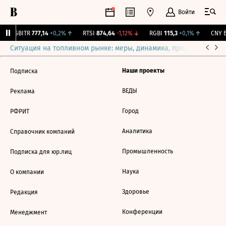
Войти
RGBITR
777,14
+0,2%
↑
RTSI
874,64
-1,12%
↓
RGBI
115,3
+0,1%
↑
CNY Б
Ситуация на топливном рынке: меры, динамика, прогнозы
Выб
Наши проекты
Подписка
ВЕДЫ
Реклама
Город
РФРИТ
Аналитика
Справочник компаний
Промышленность
Подписка для юр.лиц
Наука
О компании
Здоровье
Редакция
Конференции
Менеджмент