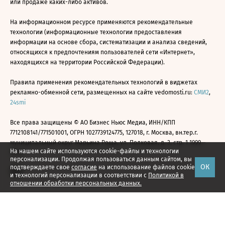
или продаже каких-либо активов.
На информационном ресурсе применяются рекомендательные
технологии (информационные технологии предоставления
информации на основе сбора, систематизации и анализа сведений,
относящихся к предпочтениям пользователей сети «Интернет»,
находящихся на территории Российской Федерации).
Правила применения рекомендательных технологий в виджетах
рекламно-обменной сети, размещенных на сайте vedomosti.ru:
СМИ2
,
24smi
Все права защищены © АО Бизнес Ньюс Медиа, ИНН/КПП
7712108141/771501001, ОГРН 1027739124775, 127018, г. Москва, вн.тер.г.
муниципальный округ Марьина Роща, ул. Полковая, д. 3, стр. 1 1999—
На нашем сайте используются cookie-файлы и технологии
2026
персонализации. Продолжая пользоваться данным сайтом, вы
ОК
подтверждаете свое
согласие
на использование файлов cookie
и технологий персонализации в соответствии с
Политикой в
отношении обработки персональных данных.