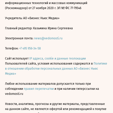
информационных технологий и массовых коммуникаций
(Роскомнадзор) от 27 ноября 2020 г. ЭЛ № ФС 77-79546
Учредитель: АО «Бизнес Ньюс Медиа»
Главный редактор: Казьмина Ирина Сергеевна
Электронная почта:
news@vedomosti.ru
Телефон:
+7 495 956-34-58
Сайт использует
IP адреса, cookie и данные геолокации
Пользователей сайта, условия использования содержатся в
Политике
в отношении обработки персональных данных АО «Бизнес Ньюс
Медиа»
Любое использование материалов допускается только при
соблюдении
правил перепечатки
и при наличии гиперссылки на
vedomosti.ru
Новости, аналитика, прогнозы и другие материалы, представленные
на данном сайте, не являются офертой или рекомендацией к покупке