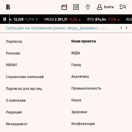
Войти
 Бирж.
12,239
+1,31%
↑
IMOEX
2 281,31
-0,2%
↓
RTSI
874,64
-1,12%
↓
RGB
Ситуация на топливном рынке: меры, динамика, прогнозы
Выб
Наши проекты
Подписка
ВЕДЫ
Реклама
Город
РФРИТ
Аналитика
Справочник компаний
Промышленность
Подписка для юр.лиц
Наука
О компании
Здоровье
Редакция
Конференции
Менеджмент