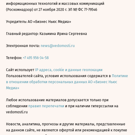
информационных технологий и массовых коммуникаций
(Роскомнадзор) от 27 ноября 2020 г. ЭЛ № ФС 77-79546
Учредитель: АО «Бизнес Ньюс Медиа»
Главный редактор: Казьмина Ирина Сергеевна
Электронная почта:
news@vedomosti.ru
Телефон:
+7 495 956-34-58
Сайт использует
IP адреса, cookie и данные геолокации
Пользователей сайта, условия использования содержатся в
Политике
в отношении обработки персональных данных АО «Бизнес Ньюс
Медиа»
Любое использование материалов допускается только при
соблюдении
правил перепечатки
и при наличии гиперссылки на
vedomosti.ru
Новости, аналитика, прогнозы и другие материалы, представленные
на данном сайте, не являются офертой или рекомендацией к покупке