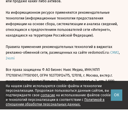
или продаже каких-либо активов.
На информационном ресурсе применяются рекомендательные
технологии (информационные технологии предоставления
информации на основе сбора, систематизации и анализа сведений,
относящихся к предпочтениям пользователей сети «Интернет»,
находящихся на территории Российской Федерации).
Правила применения рекомендательных технологий в виджетах
рекламно-обменной сети, размещенных на сайте vedomosti.ru:
СМИ2
,
24smi
Все права защищены © АО Бизнес Ньюс Медиа, ИНН/КПП
7712108141/771501001, ОГРН 1027739124775, 127018, г. Москва, вн.тер.г.
муниципальный округ Марьина Роща, ул. Полковая, д. 3, стр. 1 1999—
На нашем сайте используются cookie-файлы и технологии
2026
персонализации. Продолжая пользоваться данным сайтом, вы
ОК
подтверждаете свое
согласие
на использование файлов cookie
и технологий персонализации в соответствии с
Политикой в
отношении обработки персональных данных.