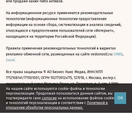
или продаже каких-либо активов.
На информационном ресурсе применяются рекомендательные
технологии (информационные технологии предоставления
информации на основе сбора, систематизации и анализа сведений,
относящихся к предпочтениям пользователей сети «Интернет»,
находящихся на территории Российской Федерации).
Правила применения рекомендательных технологий в виджетах
рекламно-обменной сети, размещенных на сайте vedomosti.ru:
СМИ2
,
24smi
Все права защищены © АО Бизнес Ньюс Медиа, ИНН/КПП
7712108141/771501001, ОГРН 1027739124775, 127018, г. Москва, вн.тер.г.
муниципальный округ Марьина Роща, ул. Полковая, д. 3, стр. 1 1999—
На нашем сайте используются cookie-файлы и технологии
2026
персонализации. Продолжая пользоваться данным сайтом, вы
ОК
подтверждаете свое
согласие
на использование файлов cookie
и технологий персонализации в соответствии с
Политикой в
отношении обработки персональных данных.