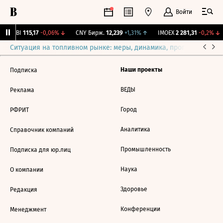
Войти
RGBI
115,17
-0,06%
↓
CNY Бирж.
12,239
+1,31%
↑
IMOEX
2 281,31
-0,2%
↓
Ситуация на топливном рынке: меры, динамика, прогнозы
Выб
Наши проекты
Подписка
ВЕДЫ
Реклама
Город
РФРИТ
Аналитика
Справочник компаний
Промышленность
Подписка для юр.лиц
Наука
О компании
Здоровье
Редакция
Конференции
Менеджмент