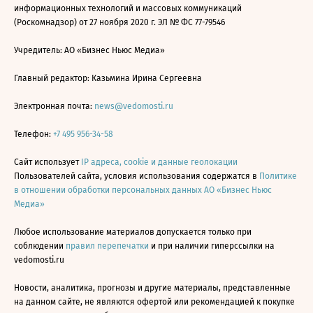
информационных технологий и массовых коммуникаций
(Роскомнадзор) от 27 ноября 2020 г. ЭЛ № ФС 77-79546
Учредитель: АО «Бизнес Ньюс Медиа»
Главный редактор: Казьмина Ирина Сергеевна
Электронная почта:
news@vedomosti.ru
Телефон:
+7 495 956-34-58
Сайт использует
IP адреса, cookie и данные геолокации
Пользователей сайта, условия использования содержатся в
Политике
в отношении обработки персональных данных АО «Бизнес Ньюс
Медиа»
Любое использование материалов допускается только при
соблюдении
правил перепечатки
и при наличии гиперссылки на
vedomosti.ru
Новости, аналитика, прогнозы и другие материалы, представленные
на данном сайте, не являются офертой или рекомендацией к покупке