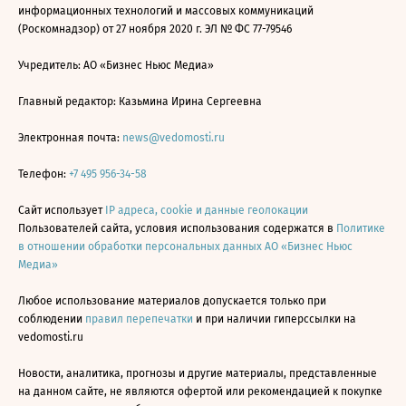
информационных технологий и массовых коммуникаций
(Роскомнадзор) от 27 ноября 2020 г. ЭЛ № ФС 77-79546
Учредитель: АО «Бизнес Ньюс Медиа»
Главный редактор: Казьмина Ирина Сергеевна
Электронная почта:
news@vedomosti.ru
Телефон:
+7 495 956-34-58
Сайт использует
IP адреса, cookie и данные геолокации
Пользователей сайта, условия использования содержатся в
Политике
в отношении обработки персональных данных АО «Бизнес Ньюс
Медиа»
Любое использование материалов допускается только при
соблюдении
правил перепечатки
и при наличии гиперссылки на
vedomosti.ru
Новости, аналитика, прогнозы и другие материалы, представленные
на данном сайте, не являются офертой или рекомендацией к покупке