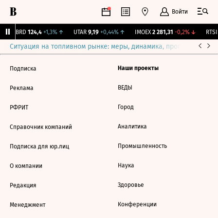
Войти
ABRD
124,4
+1,3%
↑
UTAR
9,19
+0,44%
↑
IMOEX
2 281,31
-0,2%
↓
RTSI
Ситуация на топливном рынке: меры, динамика, прогнозы
Выб
Наши проекты
Подписка
ВЕДЫ
Реклама
Город
РФРИТ
Аналитика
Справочник компаний
Промышленность
Подписка для юр.лиц
Наука
О компании
Здоровье
Редакция
Конференции
Менеджмент