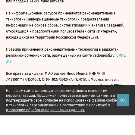
или продаже каких-либо активов.
На информационном ресурсе применяются рекомендательные
технологии (информационные технологии предоставления
информации на основе сбора, систематизации и анализа сведений,
относящихся к предпочтениям пользователей сети «Интернет»,
находящихся на территории Российской Федерации).
Правила применения рекомендательных технологий в виджетах
рекламно-обменной сети, размещенных на сайте vedomosti.ru:
СМИ2
,
24smi
Все права защищены © АО Бизнес Ньюс Медиа, ИНН/КПП
7712108141/771501001, ОГРН 1027739124775, 127018, г. Москва, вн.тер.г.
муниципальный округ Марьина Роща, ул. Полковая, д. 3, стр. 1 1999—
На нашем сайте используются cookie-файлы и технологии
2026
персонализации. Продолжая пользоваться данным сайтом, вы
ОК
подтверждаете свое
согласие
на использование файлов cookie
и технологий персонализации в соответствии с
Политикой в
отношении обработки персональных данных.