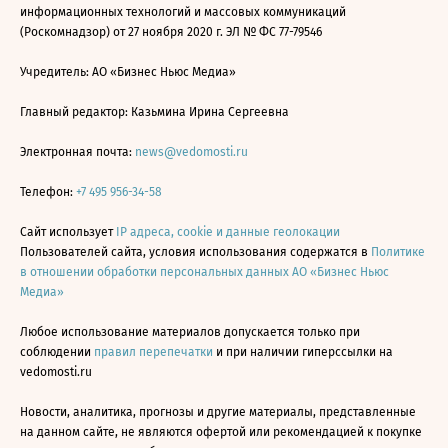
информационных технологий и массовых коммуникаций
(Роскомнадзор) от 27 ноября 2020 г. ЭЛ № ФС 77-79546
Учредитель: АО «Бизнес Ньюс Медиа»
Главный редактор: Казьмина Ирина Сергеевна
Электронная почта:
news@vedomosti.ru
Телефон:
+7 495 956-34-58
Сайт использует
IP адреса, cookie и данные геолокации
Пользователей сайта, условия использования содержатся в
Политике
в отношении обработки персональных данных АО «Бизнес Ньюс
Медиа»
Любое использование материалов допускается только при
соблюдении
правил перепечатки
и при наличии гиперссылки на
vedomosti.ru
Новости, аналитика, прогнозы и другие материалы, представленные
на данном сайте, не являются офертой или рекомендацией к покупке