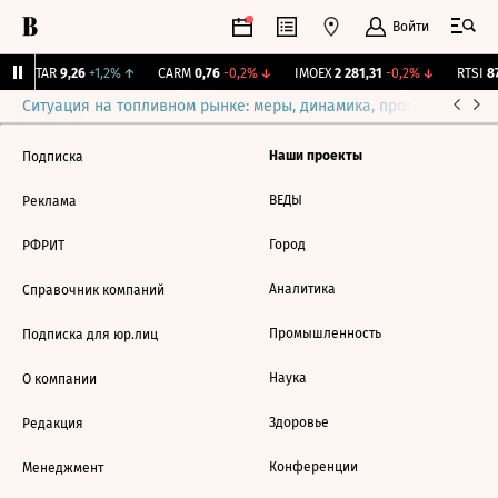
Войти
UTAR
9,26
+1,2%
↑
CARM
0,76
-0,2%
↓
IMOEX
2 281,31
-0,2%
↓
RTSI
87
Ситуация на топливном рынке: меры, динамика, прогнозы
Выб
Наши проекты
Подписка
ВЕДЫ
Реклама
Город
РФРИТ
Аналитика
Справочник компаний
Промышленность
Подписка для юр.лиц
Наука
О компании
Здоровье
Редакция
Конференции
Менеджмент