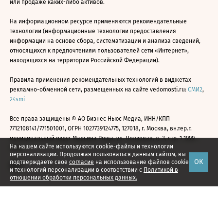
или продаже каких-либо активов.
На информационном ресурсе применяются рекомендательные
технологии (информационные технологии предоставления
информации на основе сбора, систематизации и анализа сведений,
относящихся к предпочтениям пользователей сети «Интернет»,
находящихся на территории Российской Федерации).
Правила применения рекомендательных технологий в виджетах
рекламно-обменной сети, размещенных на сайте vedomosti.ru:
СМИ2
,
24smi
Все права защищены © АО Бизнес Ньюс Медиа, ИНН/КПП
7712108141/771501001, ОГРН 1027739124775, 127018, г. Москва, вн.тер.г.
муниципальный округ Марьина Роща, ул. Полковая, д. 3, стр. 1 1999—
На нашем сайте используются cookie-файлы и технологии
2026
персонализации. Продолжая пользоваться данным сайтом, вы
ОК
подтверждаете свое
согласие
на использование файлов cookie
и технологий персонализации в соответствии с
Политикой в
отношении обработки персональных данных.