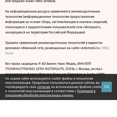
или продаже каких-либо активов.
На информационном ресурсе применяются рекомендательные
технологии (информационные технологии предоставления
информации на основе сбора, систематизации и анализа сведений,
относящихся к предпочтениям пользователей сети «Интернет»,
находящихся на территории Российской Федерации).
Правила применения рекомендательных технологий в виджетах
рекламно-обменной сети, размещенных на сайте vedomosti.ru:
СМИ2
,
24smi
Все права защищены © АО Бизнес Ньюс Медиа, ИНН/КПП
7712108141/771501001, ОГРН 1027739124775, 127018, г. Москва, вн.тер.г.
муниципальный округ Марьина Роща, ул. Полковая, д. 3, стр. 1 1999—
На нашем сайте используются cookie-файлы и технологии
2026
персонализации. Продолжая пользоваться данным сайтом, вы
ОК
подтверждаете свое
согласие
на использование файлов cookie
и технологий персонализации в соответствии с
Политикой в
отношении обработки персональных данных.