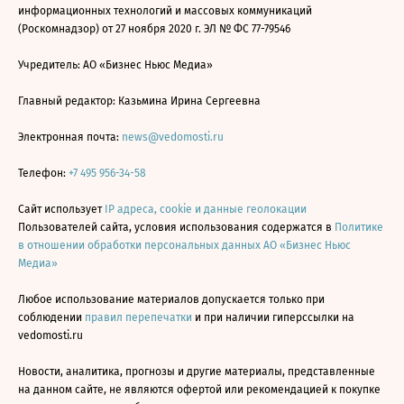
информационных технологий и массовых коммуникаций
(Роскомнадзор) от 27 ноября 2020 г. ЭЛ № ФС 77-79546
Учредитель: АО «Бизнес Ньюс Медиа»
Главный редактор: Казьмина Ирина Сергеевна
Электронная почта:
news@vedomosti.ru
Телефон:
+7 495 956-34-58
Сайт использует
IP адреса, cookie и данные геолокации
Пользователей сайта, условия использования содержатся в
Политике
в отношении обработки персональных данных АО «Бизнес Ньюс
Медиа»
Любое использование материалов допускается только при
соблюдении
правил перепечатки
и при наличии гиперссылки на
vedomosti.ru
Новости, аналитика, прогнозы и другие материалы, представленные
на данном сайте, не являются офертой или рекомендацией к покупке