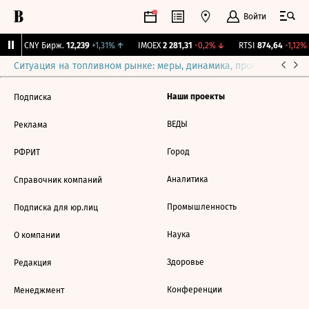
Войти
↑
CNY Бирж.
12,239
+1,31%
↑
IMOEX
2 281,31
-0,2%
↓
RTSI
874,64
-1,12%
Ситуация на топливном рынке: меры, динамика, прогнозы
Выб
Наши проекты
Подписка
ВЕДЫ
Реклама
Город
РФРИТ
Аналитика
Справочник компаний
Промышленность
Подписка для юр.лиц
Наука
О компании
Здоровье
Редакция
Конференции
Менеджмент