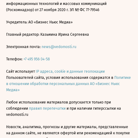
информационных технологий и массовых коммуникаций
(Роскомнадзор) от 27 ноября 2020 г. ЭЛ № ФС 77-79546
Учредитель: АО «Бизнес Ньюс Медиа»
Главный редактор: Казьмина Ирина Сергеевна
Электронная почта:
news@vedomosti.ru
Телефон:
+7 495 956-34-58
Сайт использует
IP адреса, cookie и данные геолокации
Пользователей сайта, условия использования содержатся в
Политике
в отношении обработки персональных данных АО «Бизнес Ньюс
Медиа»
Любое использование материалов допускается только при
соблюдении
правил перепечатки
и при наличии гиперссылки на
vedomosti.ru
Новости, аналитика, прогнозы и другие материалы, представленные
на данном сайте, не являются офертой или рекомендацией к покупке