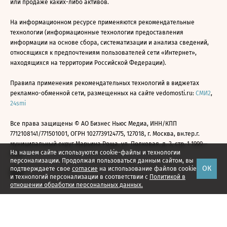
или продаже каких-либо активов.
На информационном ресурсе применяются рекомендательные
технологии (информационные технологии предоставления
информации на основе сбора, систематизации и анализа сведений,
относящихся к предпочтениям пользователей сети «Интернет»,
находящихся на территории Российской Федерации).
Правила применения рекомендательных технологий в виджетах
рекламно-обменной сети, размещенных на сайте vedomosti.ru:
СМИ2
,
24smi
Все права защищены © АО Бизнес Ньюс Медиа, ИНН/КПП
7712108141/771501001, ОГРН 1027739124775, 127018, г. Москва, вн.тер.г.
муниципальный округ Марьина Роща, ул. Полковая, д. 3, стр. 1 1999—
На нашем сайте используются cookie-файлы и технологии
2026
персонализации. Продолжая пользоваться данным сайтом, вы
ОК
подтверждаете свое
согласие
на использование файлов cookie
и технологий персонализации в соответствии с
Политикой в
отношении обработки персональных данных.