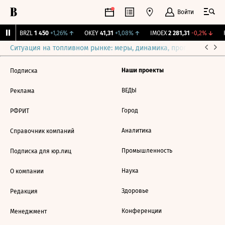
Войти
%
↑
BRZL
1 450
+1,26%
↑
OKEY
41,31
+1,08%
↑
IMOEX
2 281,31
-0,2%
↓
R
Ситуация на топливном рынке: меры, динамика, прогнозы
Выб
Наши проекты
Подписка
ВЕДЫ
Реклама
Город
РФРИТ
Аналитика
Справочник компаний
Промышленность
Подписка для юр.лиц
Наука
О компании
Здоровье
Редакция
Конференции
Менеджмент