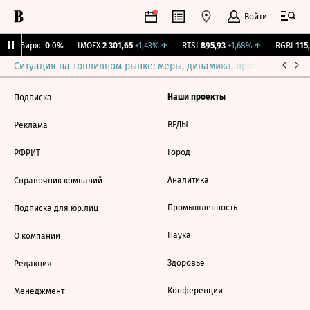
Войти
CNY Бирж.
0
0%
IMOEX
2 301,65
+1,43%
↑
RTSI
895,93
+1,68%
↑
RGBI
115,
Ситуация на топливном рынке: меры, динамика, прогнозы
Выб
Наши проекты
Подписка
ВЕДЫ
Реклама
Город
РФРИТ
Аналитика
Справочник компаний
Промышленность
Подписка для юр.лиц
Наука
О компании
Здоровье
Редакция
Конференции
Менеджмент