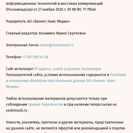
информационных технологий и массовых коммуникаций
(Роскомнадзор) от 27 ноября 2020 г. ЭЛ № ФС 77-79546
Учредитель: АО «Бизнес Ньюс Медиа»
Главный редактор: Казьмина Ирина Сергеевна
Электронная почта:
news@vedomosti.ru
Телефон:
+7 495 956-34-58
Сайт использует
IP адреса, cookie и данные геолокации
Пользователей сайта, условия использования содержатся в
Политике
в отношении обработки персональных данных АО «Бизнес Ньюс
Медиа»
Любое использование материалов допускается только при
соблюдении
правил перепечатки
и при наличии гиперссылки на
vedomosti.ru
Новости, аналитика, прогнозы и другие материалы, представленные
на данном сайте, не являются офертой или рекомендацией к покупке