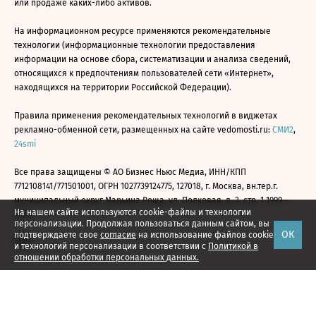
или продаже каких-либо активов.
На информационном ресурсе применяются рекомендательные
технологии (информационные технологии предоставления
информации на основе сбора, систематизации и анализа сведений,
относящихся к предпочтениям пользователей сети «Интернет»,
находящихся на территории Российской Федерации).
Правила применения рекомендательных технологий в виджетах
рекламно-обменной сети, размещенных на сайте vedomosti.ru:
СМИ2
,
24smi
Все права защищены © АО Бизнес Ньюс Медиа, ИНН/КПП
7712108141/771501001, ОГРН 1027739124775, 127018, г. Москва, вн.тер.г.
муниципальный округ Марьина Роща, ул. Полковая, д. 3, стр. 1 1999—
На нашем сайте используются cookie-файлы и технологии
2026
персонализации. Продолжая пользоваться данным сайтом, вы
ОК
подтверждаете свое
согласие
на использование файлов cookie
и технологий персонализации в соответствии с
Политикой в
отношении обработки персональных данных.