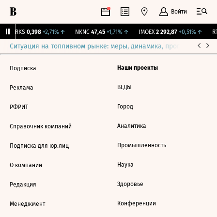
Войти
MRKS
0,398
+2,71%
↑
NKNC
47,45
+1,71%
↑
IMOEX
2 292,87
+0,51%
↑
RT
Ситуация на топливном рынке: меры, динамика, прогнозы
Выб
Наши проекты
Подписка
ВЕДЫ
Реклама
Город
РФРИТ
Аналитика
Справочник компаний
Промышленность
Подписка для юр.лиц
Наука
О компании
Здоровье
Редакция
Конференции
Менеджмент