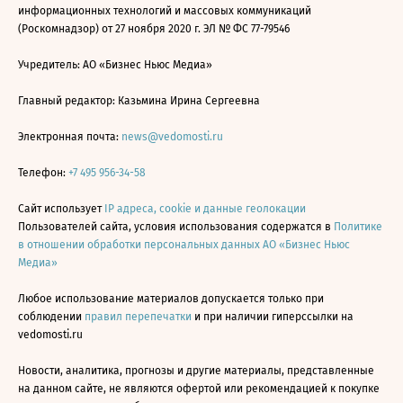
информационных технологий и массовых коммуникаций
(Роскомнадзор) от 27 ноября 2020 г. ЭЛ № ФС 77-79546
Учредитель: АО «Бизнес Ньюс Медиа»
Главный редактор: Казьмина Ирина Сергеевна
Электронная почта:
news@vedomosti.ru
Телефон:
+7 495 956-34-58
Сайт использует
IP адреса, cookie и данные геолокации
Пользователей сайта, условия использования содержатся в
Политике
в отношении обработки персональных данных АО «Бизнес Ньюс
Медиа»
Любое использование материалов допускается только при
соблюдении
правил перепечатки
и при наличии гиперссылки на
vedomosti.ru
Новости, аналитика, прогнозы и другие материалы, представленные
на данном сайте, не являются офертой или рекомендацией к покупке