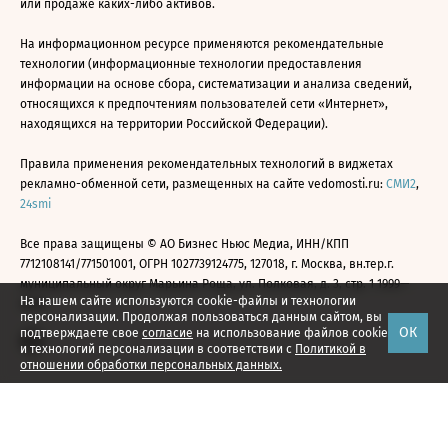
или продаже каких-либо активов.
На информационном ресурсе применяются рекомендательные
технологии (информационные технологии предоставления
информации на основе сбора, систематизации и анализа сведений,
относящихся к предпочтениям пользователей сети «Интернет»,
находящихся на территории Российской Федерации).
Правила применения рекомендательных технологий в виджетах
рекламно-обменной сети, размещенных на сайте vedomosti.ru:
СМИ2
,
24smi
Все права защищены © АО Бизнес Ньюс Медиа, ИНН/КПП
7712108141/771501001, ОГРН 1027739124775, 127018, г. Москва, вн.тер.г.
муниципальный округ Марьина Роща, ул. Полковая, д. 3, стр. 1 1999—
На нашем сайте используются cookie-файлы и технологии
2026
персонализации. Продолжая пользоваться данным сайтом, вы
ОК
подтверждаете свое
согласие
на использование файлов cookie
и технологий персонализации в соответствии с
Политикой в
отношении обработки персональных данных.