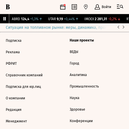
Войти
%
↑
ABRD
124,4
+1,3%
↑
UTAR
9,19
+0,44%
↑
IMOEX
2 281,31
-0,2%
↓
RT
Ситуация на топливном рынке: меры, динамика, прогнозы
Выб
Наши проекты
Подписка
ВЕДЫ
Реклама
Город
РФРИТ
Аналитика
Справочник компаний
Промышленность
Подписка для юр.лиц
Наука
О компании
Здоровье
Редакция
Конференции
Менеджмент