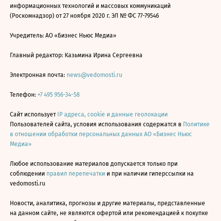
информационных технологий и массовых коммуникаций
(Роскомнадзор) от 27 ноября 2020 г. ЭЛ № ФС 77-79546
Учредитель: АО «Бизнес Ньюс Медиа»
Главный редактор: Казьмина Ирина Сергеевна
Электронная почта:
news@vedomosti.ru
Телефон:
+7 495 956-34-58
Сайт использует
IP адреса, cookie и данные геолокации
Пользователей сайта, условия использования содержатся в
Политике
в отношении обработки персональных данных АО «Бизнес Ньюс
Медиа»
Любое использование материалов допускается только при
соблюдении
правил перепечатки
и при наличии гиперссылки на
vedomosti.ru
Новости, аналитика, прогнозы и другие материалы, представленные
на данном сайте, не являются офертой или рекомендацией к покупке