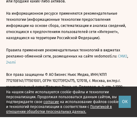
или продаже каких-либо активов.
На информационном ресурсе применяются рекомендательные
технологии (информационные технологии предоставления
информации на основе сбора, систематизации и анализа сведений,
относящихся к предпочтениям пользователей сети «Интернет»,
находящихся на территории Российской Федерации).
Правила применения рекомендательных технологий в виджетах
рекламно-обменной сети, размещенных на сайте vedomosti.ru:
СМИ2
,
24smi
Все права защищены © АО Бизнес Ньюс Медиа, ИНН/КПП
7712108141/771501001, ОГРН 1027739124775, 127018, г. Москва, вн.тер.г.
муниципальный округ Марьина Роща, ул. Полковая, д. 3, стр. 1 1999—
На нашем сайте используются cookie-файлы и технологии
2026
персонализации. Продолжая пользоваться данным сайтом, вы
ОК
подтверждаете свое
согласие
на использование файлов cookie
и технологий персонализации в соответствии с
Политикой в
отношении обработки персональных данных.