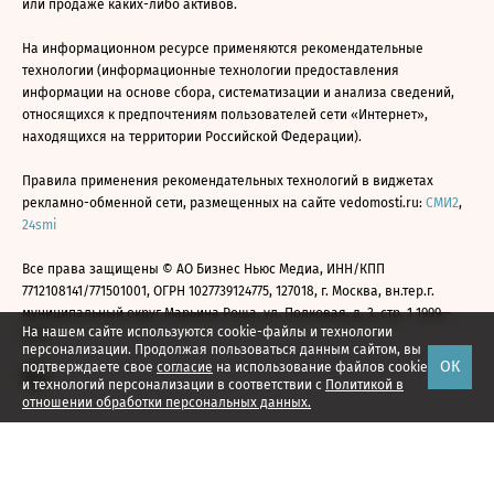
или продаже каких-либо активов.
На информационном ресурсе применяются рекомендательные
технологии (информационные технологии предоставления
информации на основе сбора, систематизации и анализа сведений,
относящихся к предпочтениям пользователей сети «Интернет»,
находящихся на территории Российской Федерации).
Правила применения рекомендательных технологий в виджетах
рекламно-обменной сети, размещенных на сайте vedomosti.ru:
СМИ2
,
24smi
Все права защищены © АО Бизнес Ньюс Медиа, ИНН/КПП
7712108141/771501001, ОГРН 1027739124775, 127018, г. Москва, вн.тер.г.
муниципальный округ Марьина Роща, ул. Полковая, д. 3, стр. 1 1999—
На нашем сайте используются cookie-файлы и технологии
2026
персонализации. Продолжая пользоваться данным сайтом, вы
ОК
подтверждаете свое
согласие
на использование файлов cookie
и технологий персонализации в соответствии с
Политикой в
отношении обработки персональных данных.