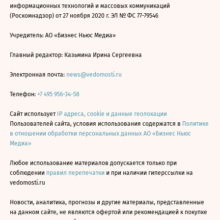
информационных технологий и массовых коммуникаций
(Роскомнадзор) от 27 ноября 2020 г. ЭЛ № ФС 77-79546
Учредитель: АО «Бизнес Ньюс Медиа»
Главный редактор: Казьмина Ирина Сергеевна
Электронная почта:
news@vedomosti.ru
Телефон:
+7 495 956-34-58
Сайт использует
IP адреса, cookie и данные геолокации
Пользователей сайта, условия использования содержатся в
Политике
в отношении обработки персональных данных АО «Бизнес Ньюс
Медиа»
Любое использование материалов допускается только при
соблюдении
правил перепечатки
и при наличии гиперссылки на
vedomosti.ru
Новости, аналитика, прогнозы и другие материалы, представленные
на данном сайте, не являются офертой или рекомендацией к покупке