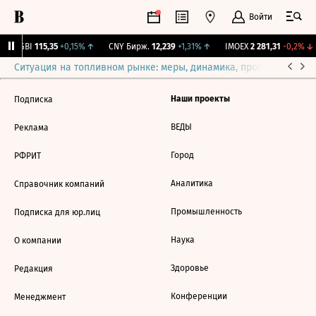
Войти
RGBI
115,35
+0,15%
↑
CNY Бирж.
12,239
+1,31%
↑
IMOEX
2 281,31
-0,2%
↓
Ситуация на топливном рынке: меры, динамика, прогнозы
Выб
Наши проекты
Подписка
ВЕДЫ
Реклама
Город
РФРИТ
Аналитика
Справочник компаний
Промышленность
Подписка для юр.лиц
Наука
О компании
Здоровье
Редакция
Конференции
Менеджмент