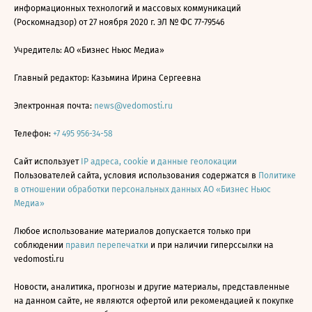
информационных технологий и массовых коммуникаций
(Роскомнадзор) от 27 ноября 2020 г. ЭЛ № ФС 77-79546
Учредитель: АО «Бизнес Ньюс Медиа»
Главный редактор: Казьмина Ирина Сергеевна
Электронная почта:
news@vedomosti.ru
Телефон:
+7 495 956-34-58
Сайт использует
IP адреса, cookie и данные геолокации
Пользователей сайта, условия использования содержатся в
Политике
в отношении обработки персональных данных АО «Бизнес Ньюс
Медиа»
Любое использование материалов допускается только при
соблюдении
правил перепечатки
и при наличии гиперссылки на
vedomosti.ru
Новости, аналитика, прогнозы и другие материалы, представленные
на данном сайте, не являются офертой или рекомендацией к покупке