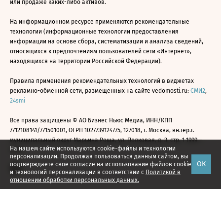
или продаже каких-либо активов.
На информационном ресурсе применяются рекомендательные
технологии (информационные технологии предоставления
информации на основе сбора, систематизации и анализа сведений,
относящихся к предпочтениям пользователей сети «Интернет»,
находящихся на территории Российской Федерации).
Правила применения рекомендательных технологий в виджетах
рекламно-обменной сети, размещенных на сайте vedomosti.ru:
СМИ2
,
24smi
Все права защищены © АО Бизнес Ньюс Медиа, ИНН/КПП
7712108141/771501001, ОГРН 1027739124775, 127018, г. Москва, вн.тер.г.
муниципальный округ Марьина Роща, ул. Полковая, д. 3, стр. 1 1999—
На нашем сайте используются cookie-файлы и технологии
2026
персонализации. Продолжая пользоваться данным сайтом, вы
ОК
подтверждаете свое
согласие
на использование файлов cookie
и технологий персонализации в соответствии с
Политикой в
отношении обработки персональных данных.