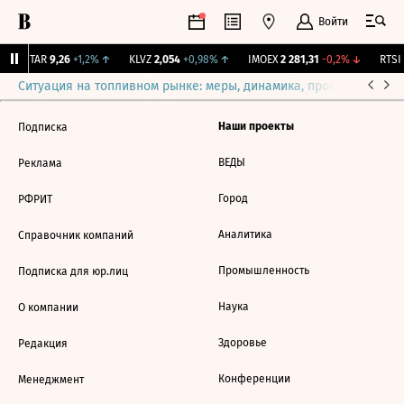
Войти
UTAR
9,26
+1,2%
↑
KLVZ
2,054
+0,98%
↑
IMOEX
2 281,31
-0,2%
↓
RTSI
Ситуация на топливном рынке: меры, динамика, прогнозы
Выб
Наши проекты
Подписка
ВЕДЫ
Реклама
Город
РФРИТ
Аналитика
Справочник компаний
Промышленность
Подписка для юр.лиц
Наука
О компании
Здоровье
Редакция
Конференции
Менеджмент