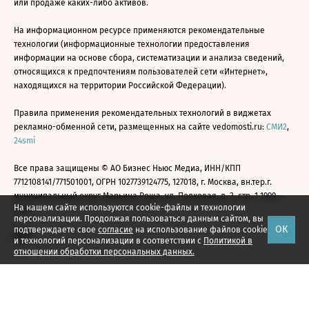
или продаже каких-либо активов.
На информационном ресурсе применяются рекомендательные
технологии (информационные технологии предоставления
информации на основе сбора, систематизации и анализа сведений,
относящихся к предпочтениям пользователей сети «Интернет»,
находящихся на территории Российской Федерации).
Правила применения рекомендательных технологий в виджетах
рекламно-обменной сети, размещенных на сайте vedomosti.ru:
СМИ2
,
24smi
Все права защищены © АО Бизнес Ньюс Медиа, ИНН/КПП
7712108141/771501001, ОГРН 1027739124775, 127018, г. Москва, вн.тер.г.
муниципальный округ Марьина Роща, ул. Полковая, д. 3, стр. 1 1999—
На нашем сайте используются cookie-файлы и технологии
2026
персонализации. Продолжая пользоваться данным сайтом, вы
ОК
подтверждаете свое
согласие
на использование файлов cookie
и технологий персонализации в соответствии с
Политикой в
отношении обработки персональных данных.