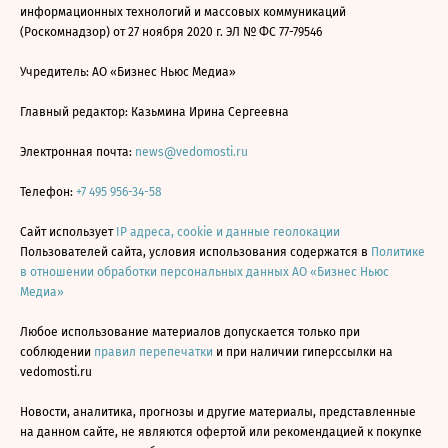
информационных технологий и массовых коммуникаций
(Роскомнадзор) от 27 ноября 2020 г. ЭЛ № ФС 77-79546
Учредитель: АО «Бизнес Ньюс Медиа»
Главный редактор: Казьмина Ирина Сергеевна
Электронная почта:
news@vedomosti.ru
Телефон:
+7 495 956-34-58
Сайт использует
IP адреса, cookie и данные геолокации
Пользователей сайта, условия использования содержатся в
Политике
в отношении обработки персональных данных АО «Бизнес Ньюс
Медиа»
Любое использование материалов допускается только при
соблюдении
правил перепечатки
и при наличии гиперссылки на
vedomosti.ru
Новости, аналитика, прогнозы и другие материалы, представленные
на данном сайте, не являются офертой или рекомендацией к покупке