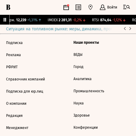
Войти
Y Бирж.
12,239
+1,31%
↑
IMOEX
2 281,31
-0,2%
↓
RTSI
874,64
-1,12%
↓
RG
Ситуация на топливном рынке: меры, динамика, прогнозы
Выб
Наши проекты
Подписка
ВЕДЫ
Реклама
Город
РФРИТ
Аналитика
Справочник компаний
Промышленность
Подписка для юр.лиц
Наука
О компании
Здоровье
Редакция
Конференции
Менеджмент