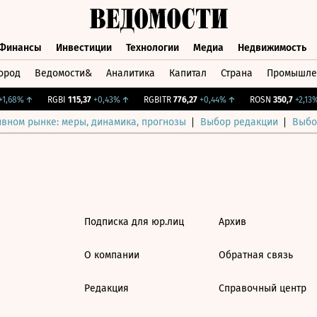
Финансы
Инвестиции
Технологии
Медиа
Недвижимость
ород
Ведомости&
Аналитика
Капитал
Страна
Промышле
а
Финансы
Инвестиции
Технологии
Медиа
Недвижимос
1,68%
↑
RGBI
115,37
+0,43%
↑
RGBITR
776,27
+0,44%
↑
ROSN
350,7
+2,13%
ивном рынке: меры, динамика, прогнозы
Выбор редакции
Выбо
Подписка для юр.лиц
Архив
О компании
Обратная связь
Редакция
Справочный центр