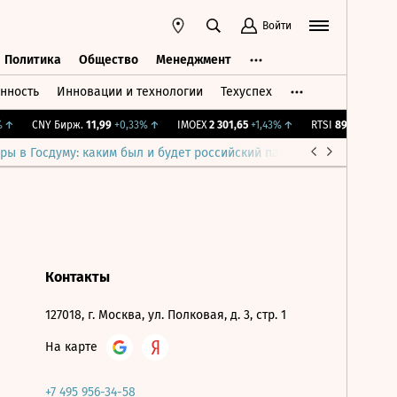
Войти
Политика
Общество
Менеджмент
нность
Инновации и технологии
Техуспех
ть
Политика
Общество
Менеджмент
↑
CNY Бирж.
11,99
+0,33%
↑
IMOEX
2 301,65
+1,43%
↑
RTSI
895,93
+1,68%
ры в Госдуму: каким был и будет российский парламент
Война н
Контакты
127018, г. Москва, ул. Полковая, д. 3, стр. 1
На карте
+7 495 956-34-58