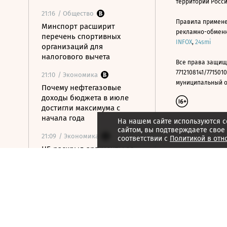
территории Росс
21:16
/ Общество
Правила примене
Минспорт расширит
рекламно-обменно
перечень спортивных
INFOX
,
24smi
организаций для
налогового вычета
Все права защищ
7712108141/7715010
21:10
/ Экономика
муниципальный окр
Почему нефтегазовые
доходы бюджета в июле
достигли максимума с
начала года
На нашем сайте используются c
сайтом, вы подтверждаете свое
21:09
/ Экономика
соответствии с
Политикой в отн
ЦБ раскрыл аргументы за
сохранение ставки на
последнем заседании
21:08
/ Технологии
Госзаказчикам хотят
закрыть лазейки для
закупок иностранной