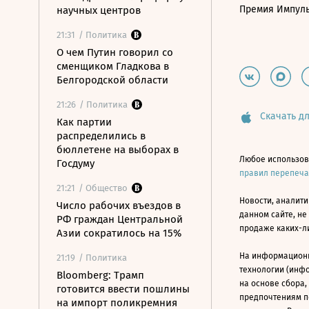
Премия Импул
научных центров
21:31
/ Политика
О чем Путин говорил со
сменщиком Гладкова в
Белгородской области
21:26
/ Политика
Скачать дл
Как партии
распределились в
бюллетене на выборах в
Любое использов
Госдуму
правил перепеч
21:21
/ Общество
Новости, аналити
Число рабочих въездов в
данном сайте, не
РФ граждан Центральной
продаже каких-л
Азии сократилось на 15%
На информацион
21:19
/ Политика
технологии (инф
Bloomberg: Трамп
на основе сбора,
готовится ввести пошлины
предпочтениям п
на импорт поликремния