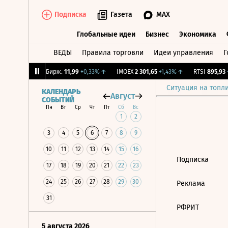
Подписка
Газета
MAX
Глобальные идеи
Бизнес
Экономика
ВЕДЫ
Правила торговли
Идеи управления
Г
Глобальные идеи
Бизнес
Экономик
2,13%
↑
CNY Бирж.
11,99
+0,33%
↑
IMOEX
2 301,65
+1,43%
↑
RTSI
895,93
+
Ситуация на топл
КАЛЕНДАРЬ
Август
СОБЫТИЙ
Пн
Вт
Ср
Чт
Пт
Сб
Вс
1
2
3
4
5
6
7
8
9
10
11
12
13
14
15
16
Подписка
17
18
19
20
21
22
23
24
25
26
27
28
29
30
Реклама
31
РФРИТ
5 августа 2026