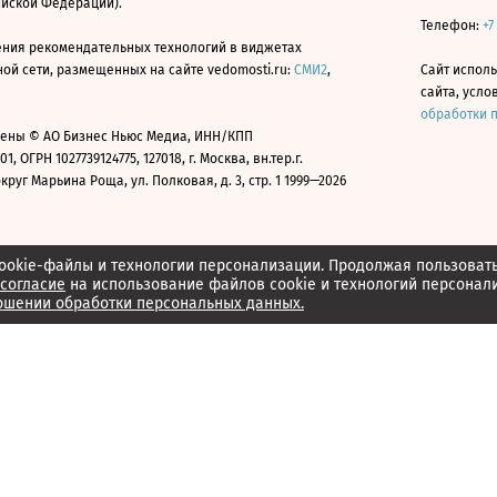
ийской Федерации).
Телефон:
+7
ния рекомендательных технологий в виджетах
й сети, размещенных на сайте vedomosti.ru:
СМИ2
,
Сайт испол
сайта, усл
обработки 
ены © АО Бизнес Ньюс Медиа, ИНН/КПП
01, ОГРН 1027739124775, 127018, г. Москва, вн.тер.г.
уг Марьина Роща, ул. Полковая, д. 3, стр. 1 1999—2026
ookie-файлы и технологии персонализации. Продолжая пользоват
согласие
на использование файлов cookie и технологий персонал
ошении обработки персональных данных.