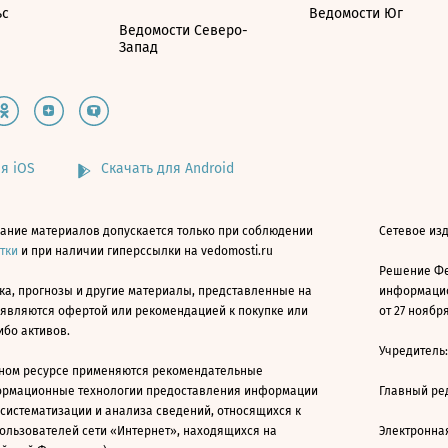
ьс
Ведомости Юг
Ведомости Северо-
Запад
я iOS
Скачать для Android
ание материалов допускается только при соблюдении
Сетевое изд
атки
и при наличии гиперссылки на vedomosti.ru
Решение Фе
ка, прогнозы и другие материалы, представленные на
информацио
 являются офертой или рекомендацией к покупке или
от 27 ноября
ибо активов.
Учредитель
ном ресурсе применяются рекомендательные
ормационные технологии предоставления информации
Главный ре
 систематизации и анализа сведений, относящихся к
ользователей сети «Интернет», находящихся на
Электронна