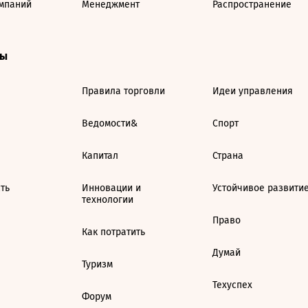
мпаний
Менеджмент
Распространение
ты
Правила торговли
Идеи управления
Ведомости&
Спорт
Капитал
Страна
ть
Инновации и
Устойчивое развити
технологии
Право
Как потратить
Думай
Туризм
Техуспех
Форум