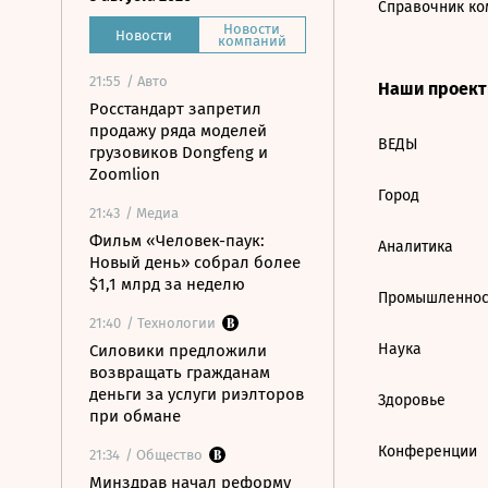
Справочник ко
Новости
Новости
компаний
21:55
/ Авто
Наши проек
Росстандарт запретил
продажу ряда моделей
ВЕДЫ
грузовиков Dongfeng и
Zoomlion
Город
21:43
/ Медиа
Фильм «Человек-паук:
Аналитика
Новый день» собрал более
$1,1 млрд за неделю
Промышленнос
21:40
/ Технологии
Наука
Силовики предложили
возвращать гражданам
деньги за услуги риэлторов
Здоровье
при обмане
Конференции
21:34
/ Общество
Минздрав начал реформу