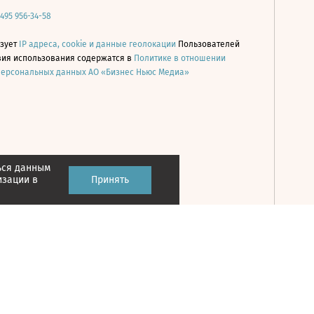
 495 956-34-58
ьзует
IP адреса, cookie и данные геолокации
Пользователей
овия использования содержатся в
Политике в отношении
персональных данных АО «Бизнес Ньюс Медиа»
ься данным
Принять
изации в