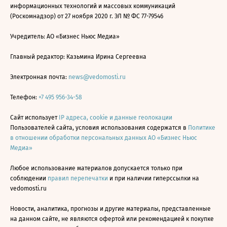
информационных технологий и массовых коммуникаций
(Роскомнадзор) от 27 ноября 2020 г. ЭЛ № ФС 77-79546
Учредитель: АО «Бизнес Ньюс Медиа»
Главный редактор: Казьмина Ирина Сергеевна
Электронная почта:
news@vedomosti.ru
Телефон:
+7 495 956-34-58
Сайт использует
IP адреса, cookie и данные геолокации
Пользователей сайта, условия использования содержатся в
Политике
в отношении обработки персональных данных АО «Бизнес Ньюс
Медиа»
Любое использование материалов допускается только при
соблюдении
правил перепечатки
и при наличии гиперссылки на
vedomosti.ru
Новости, аналитика, прогнозы и другие материалы, представленные
на данном сайте, не являются офертой или рекомендацией к покупке