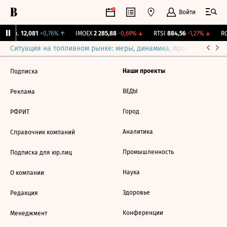
Войти
 Бирж.
12,081
+0,76%
↑
IMOEX
2 285,88
-0,69%
↓
RTSI
884,56
-1,27%
↓
RG
Ситуация на топливном рынке: меры, динамика, прогнозы
Выб
Наши проекты
Подписка
ВЕДЫ
Реклама
Город
РФРИТ
Аналитика
Справочник компаний
Промышленность
Подписка для юр.лиц
Наука
О компании
Здоровье
Редакция
Конференции
Менеджмент