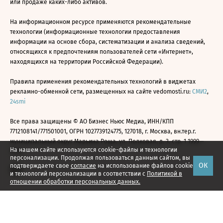
или продаже каких-либо активов.
На информационном ресурсе применяются рекомендательные
технологии (информационные технологии предоставления
информации на основе сбора, систематизации и анализа сведений,
относящихся к предпочтениям пользователей сети «Интернет»,
находящихся на территории Российской Федерации).
Правила применения рекомендательных технологий в виджетах
рекламно-обменной сети, размещенных на сайте vedomosti.ru:
СМИ2
,
24smi
Все права защищены © АО Бизнес Ньюс Медиа, ИНН/КПП
7712108141/771501001, ОГРН 1027739124775, 127018, г. Москва, вн.тер.г.
муниципальный округ Марьина Роща, ул. Полковая, д. 3, стр. 1 1999—
На нашем сайте используются cookie-файлы и технологии
2026
персонализации. Продолжая пользоваться данным сайтом, вы
ОК
подтверждаете свое
согласие
на использование файлов cookie
и технологий персонализации в соответствии с
Политикой в
отношении обработки персональных данных.