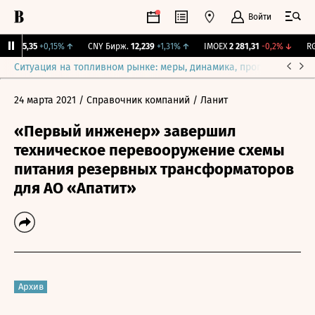
Войти
BI
115,35
+0,15%
↑
CNY Бирж.
12,239
+1,31%
↑
IMOEX
2 281,31
-0,2%
↓
RGB
Ситуация на топливном рынке: меры, динамика, прогнозы
Выб
24 марта 2021
/ Справочник компаний
/ Ланит
«Первый инженер» завершил
техническое перевооружение схемы
питания резервных трансформаторов
для АО «Апатит»
Архив